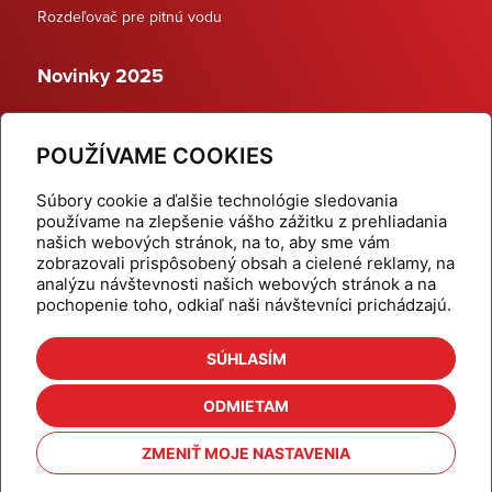
Rozdeľovač pre pitnú vodu
Novinky 2025
Schodiskové rozdeľovače
POUŽÍVAME COOKIES
Dynamické termostatické ventily
Súbory cookie a ďalšie technológie sledovania
používame na zlepšenie vášho zážitku z prehliadania
našich webových stránok, na to, aby sme vám
zobrazovali prispôsobený obsah a cielené reklamy, na
Domov
Produkty
analýzu návštevnosti našich webových stránok a na
pochopenie toho, odkiaľ naši návštevníci prichádzajú.
Aktuality
Odber šikovné tipy
Kalkulačky
Cenníky
SÚHLASÍM
Na stiahnutie
Referencie
ODMIETAM
O nás
Kontakt
ZMENIŤ MOJE NASTAVENIA
Nastavenie cookies