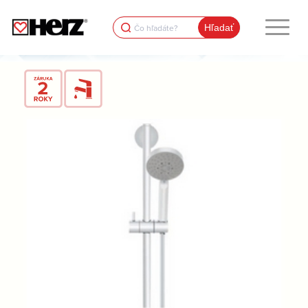
Search
for: