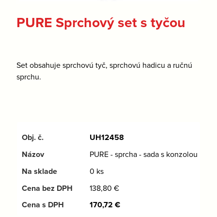
PURE Sprchový set s tyčou
Set obsahuje sprchovú tyč, sprchovú hadicu a ručnú
sprchu.
UH12458
PURE - sprcha - sada s konzolou
0 ks
138,80
€
170,72
€