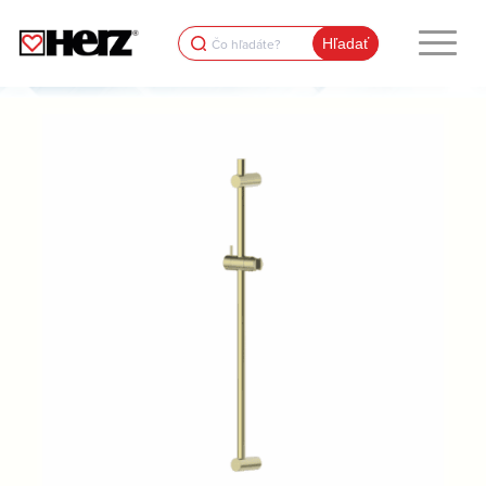
Search
for: