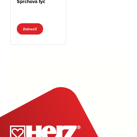
Sprchová tyč
Zobraziť