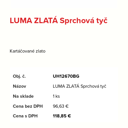
LUMA ZLATÁ Sprchová tyč
Kartáčované zlato
UH12670BG
LUMA ZLATÁ Sprchová tyč
1 ks
96,63
€
118,85
€