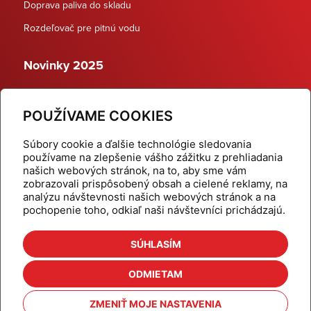
Doprava paliva do skladu
Rozdeľovač pre pitnú vodu
Novinky 2025
Schodiskové rozdeľovače
POUŽÍVAME COOKIES
Dynamické termostatické ventily
Súbory cookie a ďalšie technológie sledovania
používame na zlepšenie vášho zážitku z prehliadania
našich webových stránok, na to, aby sme vám
zobrazovali prispôsobený obsah a cielené reklamy, na
Domov
Produkty
analýzu návštevnosti našich webových stránok a na
pochopenie toho, odkiaľ naši návštevníci prichádzajú.
Aktuality
Odber šikovné tipy
Kalkulačky
Cenníky
SÚHLASÍM
Na stiahnutie
Referencie
ODMIETAM
O nás
Kontakt
ZMENIŤ MOJE NASTAVENIA