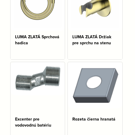
LUMA ZLATÁ Sprchová
LUMA ZLATÁ Držiak
hadica
pre sprchu na stenu
Na sklade: 2 ks
Na sklade: 2 ks
Excenter pre
Rozeta čierna hranatá
vodovodnú batériu