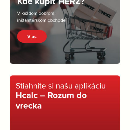
Kde kúpiť HERZ?
V každom dobrom
inštalatérskom obchode
Viac
Stiahnite si našu aplikáciu
Hcalc – Rozum do
vrecka