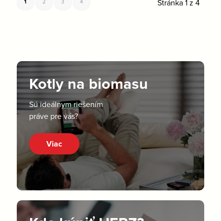
Stránka 1 z 4
1
2
3
4
Kotly na biomasu
Sú ideálnym riešením
práve pre vás?
Viac