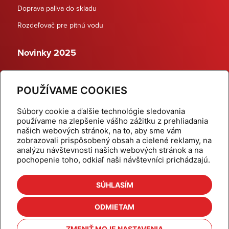
Doprava paliva do skladu
Rozdeľovač pre pitnú vodu
Novinky 2025
Schodiskové rozdeľovače
POUŽÍVAME COOKIES
Dynamické termostatické ventily
Súbory cookie a ďalšie technológie sledovania
používame na zlepšenie vášho zážitku z prehliadania
našich webových stránok, na to, aby sme vám
zobrazovali prispôsobený obsah a cielené reklamy, na
Domov
Produkty
analýzu návštevnosti našich webových stránok a na
pochopenie toho, odkiaľ naši návštevníci prichádzajú.
Aktuality
Odber šikovné tipy
Kalkulačky
Cenníky
SÚHLASÍM
Na stiahnutie
Referencie
ODMIETAM
O nás
Kontakt
ZMENIŤ MOJE NASTAVENIA