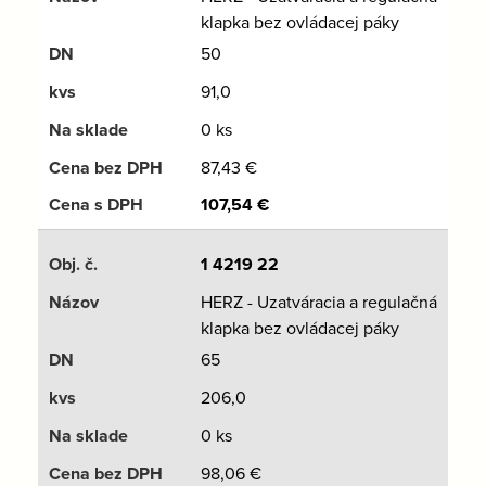
klapka bez ovládacej páky
50
91,0
0 ks
87,43
€
107,54
€
1 4219 22
HERZ - Uzatváracia a regulačná
klapka bez ovládacej páky
65
206,0
0 ks
98,06
€