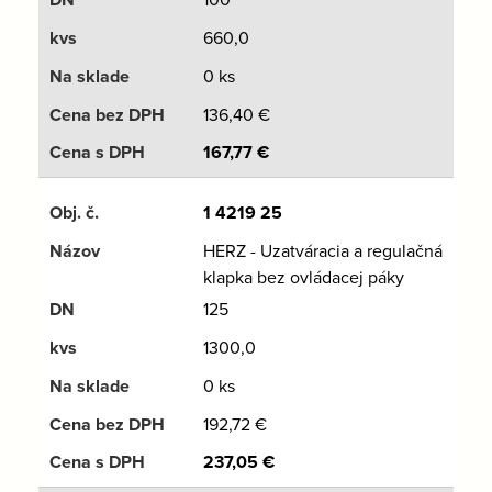
660,0
0 ks
136,40
€
167,77
€
1 4219 25
HERZ - Uzatváracia a regulačná
klapka bez ovládacej páky
125
1300,0
0 ks
192,72
€
237,05
€