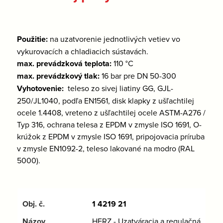
Použitie:
na uzatvorenie jednotlivých vetiev vo
vykurovacích a chladiacich sústavách.
max. prevádzková teplota:
110 °C
max. prevádzkový tlak:
16 bar pre DN 50-300
Vyhotovenie:
teleso zo sivej liatiny GG, GJL-
250/JL1040, podľa EN1561, disk klapky z ušľachtilej
ocele 1.4408, vreteno z ušľachtilej ocele ASTM-A276 /
Typ 316, ochrana telesa z EPDM v zmysle ISO 1691, O-
krúžok z EPDM v zmysle ISO 1691, pripojovacia príruba
v zmysle EN1092-2, teleso lakované na modro (RAL
5000).
1 4219 21
HERZ - Uzatváracia a regulačná