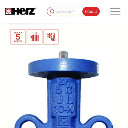
Search
for: