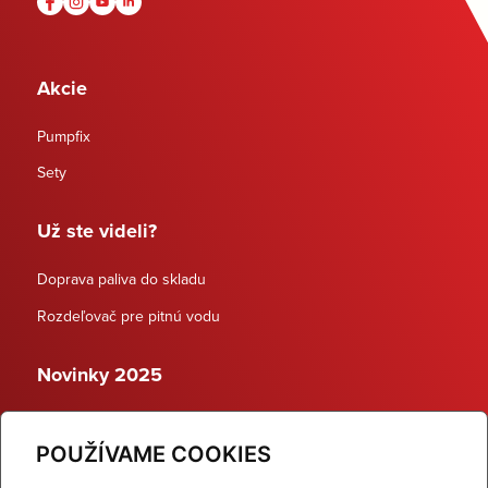
Akcie
Pumpfix
Sety
Už ste videli?
Doprava paliva do skladu
Rozdeľovač pre pitnú vodu
Novinky 2025
Schodiskové rozdeľovače
POUŽÍVAME COOKIES
Dynamické termostatické ventily