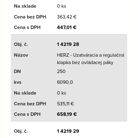
0 ks
363,42
€
447,01
€
1 4219 28
HERZ - Uzatváracia a regulačná
klapka bez ovládacej páky
250
6090,0
0 ks
535,11
€
658,19
€
1 4219 29