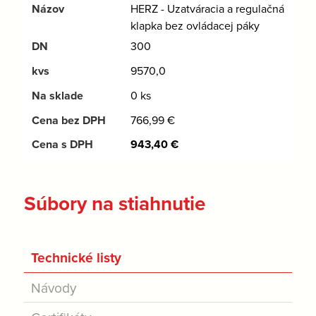
HERZ - Uzatváracia a regulačná
klapka bez ovládacej páky
300
9570,0
0 ks
766,99
€
943,40
€
Súbory na stiahnutie
Technické listy
Návody