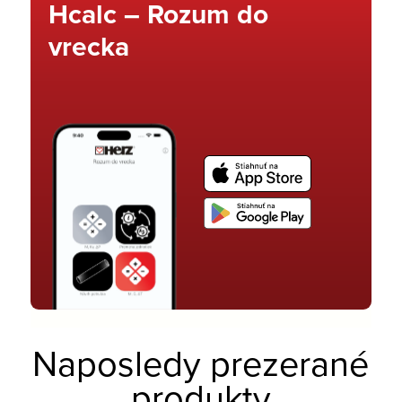
Hcalc – Rozum do
vrecka
Naposledy prezerané
produkty