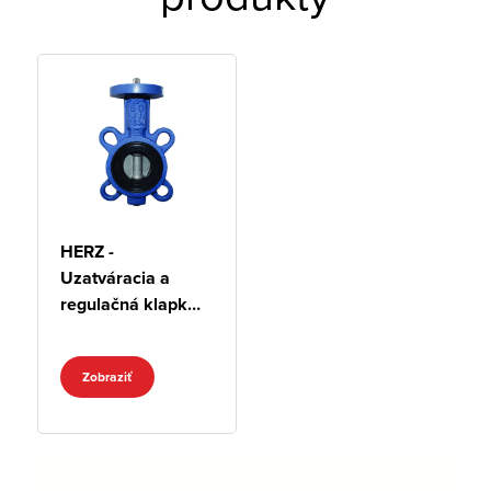
HERZ -
Uzatváracia a
regulačná klapka
bez ovládacej
páky
Zobraziť