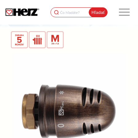
Search
for: