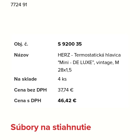
7724 91
S 9200 35
HERZ - Termostatická hlavica
"Mini - DE LUXE”, vintage, M
28x1,5
4 ks
37,74
€
46,42
€
Súbory na stiahnutie