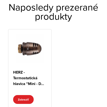
Naposledy prezerané
produkty
HERZ -
Termostatická
hlavica "Mini - DE
LUXE”, vintage, M
28x1,5
Zobraziť