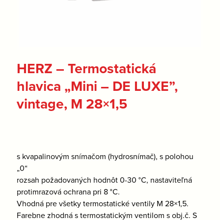
HERZ – Termostatická
hlavica „Mini – DE LUXE”,
vintage, M 28×1,5
s kvapalinovým snímačom (hydrosnímač), s polohou
„0“
rozsah požadovaných hodnôt 0-30 °C, nastaviteľná
protimrazová ochrana pri 8 °C.
Vhodná pre všetky termostatické ventily M 28×1,5.
Farebne zhodná s termostatickým ventilom s obj.č. S