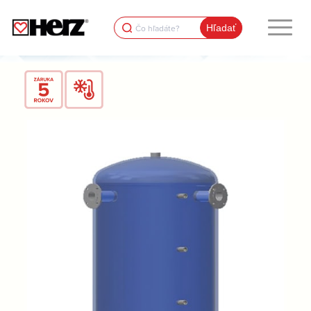
Search
for: