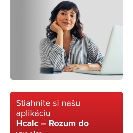
Stiahnite si našu
aplikáciu
Hcalc – Rozum do