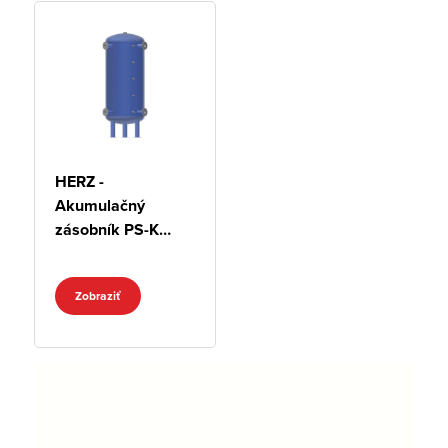
HERZ -
Akumulačný
zásobník PS-K
pre 3 bar
Zobraziť