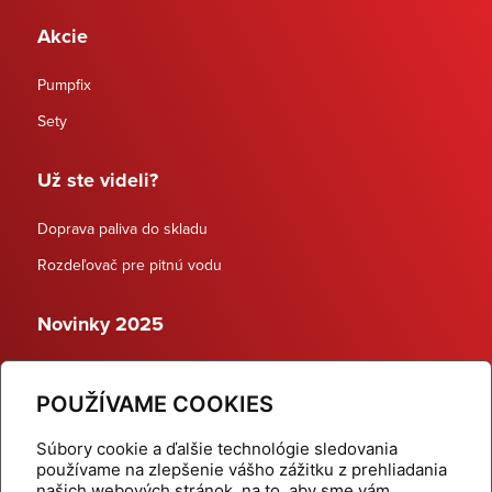
Akcie
Pumpfix
Sety
Už ste videli?
Doprava paliva do skladu
Rozdeľovač pre pitnú vodu
Novinky 2025
Schodiskové rozdeľovače
POUŽÍVAME COOKIES
Dynamické termostatické ventily
Súbory cookie a ďalšie technológie sledovania
používame na zlepšenie vášho zážitku z prehliadania
našich webových stránok, na to, aby sme vám