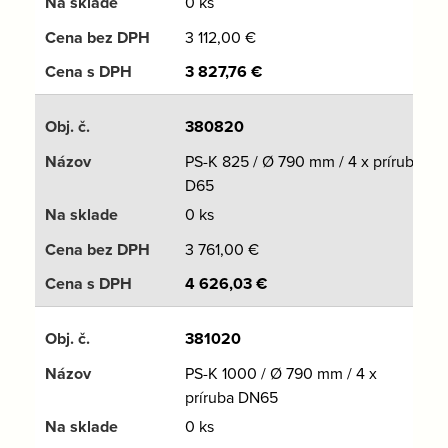
0 ks
3 112,00
€
3 827,76
€
380820
PS-K 825 / Ø 790 mm / 4 x príruba
D65
0 ks
3 761,00
€
4 626,03
€
381020
PS-K 1000 / Ø 790 mm / 4 x
príruba DN65
0 ks