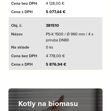
4 128,00
€
5 077,44
€
381510
PS-K 1500 / Ø 990 mm / 4 x
príruba DN80
0 ks
4 778,00
€
5 876,94
€
Kotly na biomasu