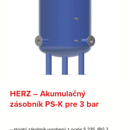
HERZ – Akumulačný
zásobník PS-K pre 3 bar
– stojatý zásobník vyrobený z ocele S 235 JRG 2