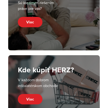
Sú ideálnym riešením
práve pre vás?
Viac
Kde kúpiť HERZ?
V každom dobrom
inštalatérskom obchode
Viac