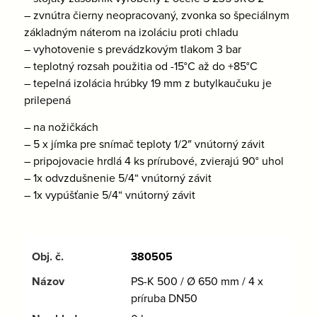
– zvnútra čierny neopracovaný, zvonka so špeciálnym
základným náterom na izoláciu proti chladu
– vyhotovenie s prevádzkovým tlakom 3 bar
– teplotný rozsah použitia od -15°C až do +85°C
– tepelná izolácia hrúbky 19 mm z butylkaučuku je
prilepená
– na nožičkách
– 5 x jímka pre snímač teploty 1/2″ vnútorný závit
– pripojovacie hrdlá 4 ks prírubové, zvierajú 90° uhol
– 1x odvzdušnenie 5/4“ vnútorný závit
– 1x vypúšťanie 5/4“ vnútorný závit
380505
PS-K 500 / Ø 650 mm / 4 x
príruba DN50