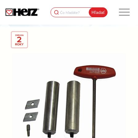
Search
for: