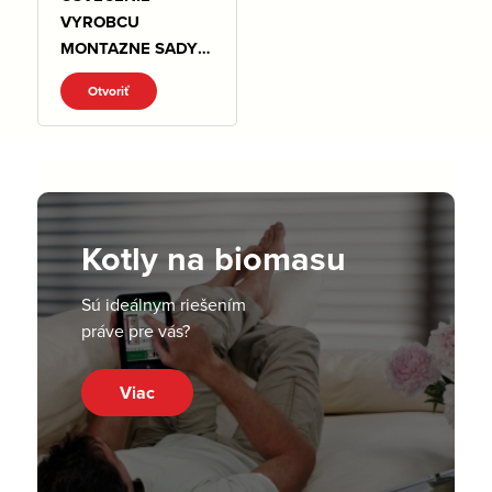
VYROBCU
MONTAZNE SADY
CS150 CS250
Otvoriť
OD2020.pdf
Kotly na biomasu
Sú ideálnym riešením
práve pre vás?
Viac