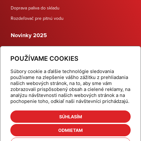
Doprava paliva do skladu
Rozdeľovač pre pitnú vodu
Novinky 2025
Schodiskové rozdeľovače
POUŽÍVAME COOKIES
Dynamické termostatické ventily
Súbory cookie a ďalšie technológie sledovania
používame na zlepšenie vášho zážitku z prehliadania
našich webových stránok, na to, aby sme vám
zobrazovali prispôsobený obsah a cielené reklamy, na
Domov
Produkty
analýzu návštevnosti našich webových stránok a na
pochopenie toho, odkiaľ naši návštevníci prichádzajú.
Aktuality
Odber šikovné tipy
Kalkulačky
Cenníky
SÚHLASÍM
Na stiahnutie
Referencie
ODMIETAM
O nás
Kontakt