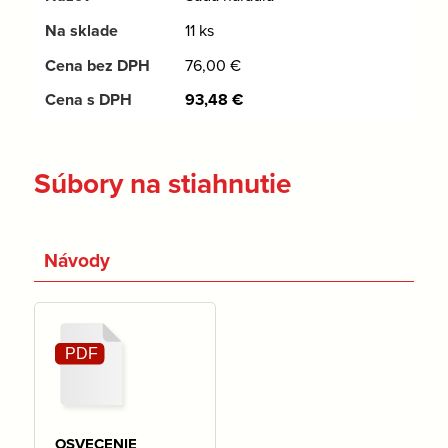
11 ks
76,00
€
93,48
€
Súbory na stiahnutie
Návody
OSVECENIE