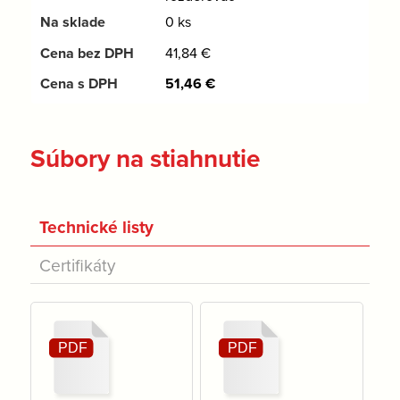
0 ks
41,84
€
51,46
€
Súbory na stiahnutie
Technické listy
Certifikáty