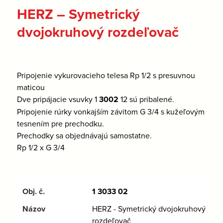
HERZ – Symetrický
dvojokruhový rozdeľovač
Pripojenie vykurovacieho telesa Rp 1/2 s presuvnou
maticou
Dve pripájacie vsuvky 1
3002
12 sú pribalené.
Pripojenie rúrky vonkajším závitom G 3/4 s kužeľovým
tesnením pre prechodku.
Prechodky sa objednávajú samostatne.
Rp 1/2 x G 3/4
1 3033 02
HERZ - Symetrický dvojokruhový
rozdeľovač