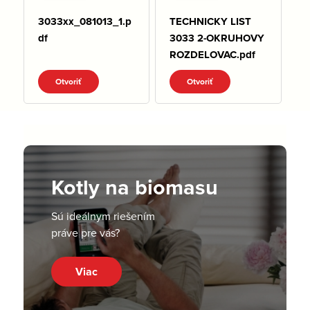
3033xx_081013_1.p
TECHNICKY LIST
df
3033 2-OKRUHOVY
ROZDELOVAC.pdf
Otvoriť
Otvoriť
Kotly na biomasu
Sú ideálnym riešením
práve pre vás?
Viac