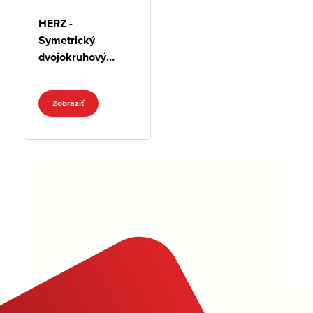
HERZ -
Symetrický
dvojokruhový
rozdeľovač
Zobraziť