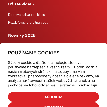
Už ste videli?
Doprava paliva do skladu
Rozdeľovač pre pitnú vodu
Novinky 2025
Schodiskové rozdeľovače
POUŽÍVAME COOKIES
Dynamické termostatické ventily
Súbory cookie a ďalšie technológie sledovania
používame na zlepšenie vášho zážitku z prehliadania
našich webových stránok, na to, aby sme vám
zobrazovali prispôsobený obsah a cielené reklamy, na
Domov
Produkty
analýzu návštevnosti našich webových stránok a na
pochopenie toho, odkiaľ naši návštevníci prichádzajú.
Aktuality
Odber šikovné tipy
Kalkulačky
Cenníky
SÚHLASÍM
Na stiahnutie
Referencie