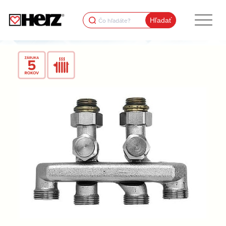
Search
for: