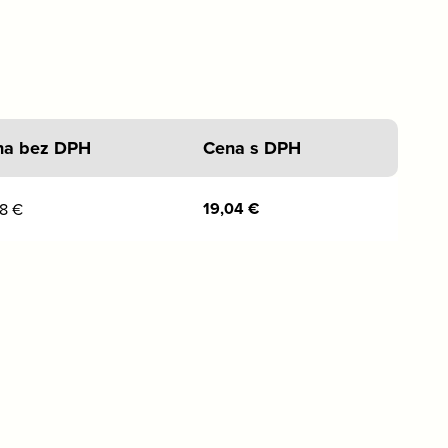
na bez DPH
Cena s DPH
19,04
€
48
€