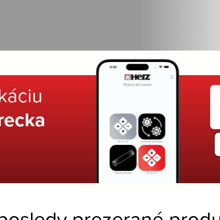
ikáciu
recka
posledy prezerané produ