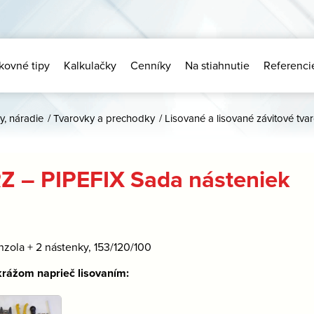
kovné tipy
Kalkulačky
Cenníky
Na stiahnutie
Referenci
y, náradie
/
Tvarovky a prechodky
/
Lisované a lisované závitové tva
Z – PIPEFIX Sada násteniek
nzola + 2 nástenky, 153/120/100
rážom naprieč lisovaním: