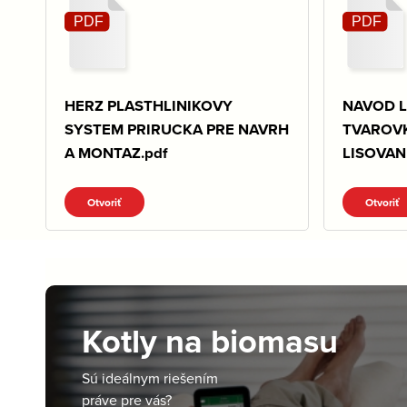
HERZ PLASTHLINIKOVY
NAVOD L
SYSTEM PRIRUCKA PRE NAVRH
TVAROV
A MONTAZ.pdf
LISOVANI
Otvoriť
Otvoriť
Kotly na biomasu
Sú ideálnym riešením
práve pre vás?