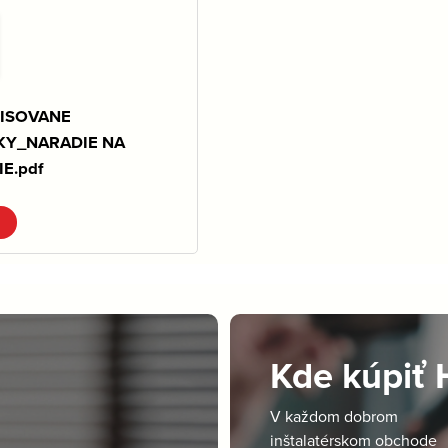
ISOVANE
KY_NARADIE NA
E.pdf
Kde kúpiť
V každom dobrom
inštalatérskom obchode