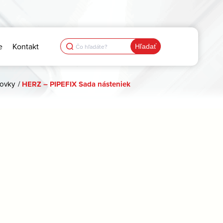
Search
e
Kontakt
for:
rovky
/
HERZ – PIPEFIX Sada násteniek