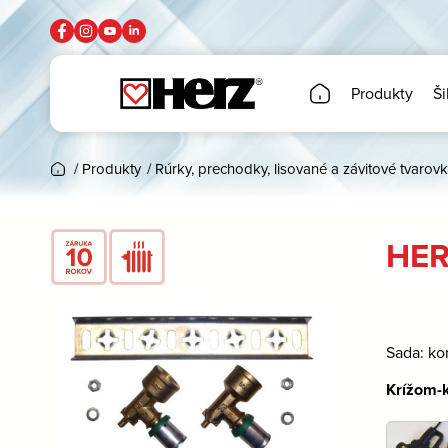
Produkty
Ši
/
Produkty
/
Rúrky, prechodky, lisované a závitové tvarovk
HER
Sada: ko
Krížom-k