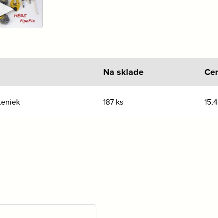
►
Na sklade
Ce
teniek
187 ks
15,