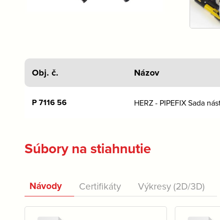
Obj. č.
Názov
P 7116 56
HERZ - PIPEFIX Sada nás
Súbory na stiahnutie
Návody
Certifikáty
Výkresy (2D/3D)