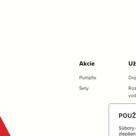
Akcie
Už
Pumpfix
Dop
Sety
Roz
vo
POUŽ
Súbory 
zlepšen