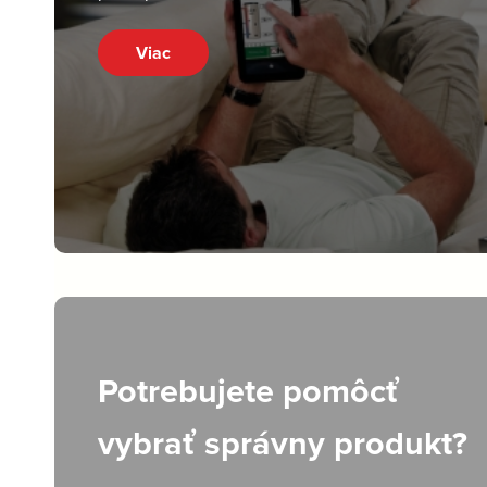
Viac
Potrebujete pomôcť
vybrať správny produkt?