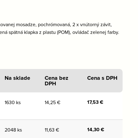
kovanej mosadze, pochrómovaná, 2 x vnútorný závit,
á spätná klapka z plastu (POM), ovládač zelenej farby.
Na sklade
Cena bez
Cena s DPH
DPH
17,53
€
1630 ks
14,25
€
14,30
€
2048 ks
11,63
€