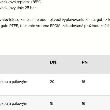
vádzková teplota: +85°C
vádzkový tlak: 25 bar
enie:
teleso z mosadze odolnej voči vyplavovaniu zinku, guľa z 
 gule PTFE, tesnenie vretena EPDM, zabudovaná pružinou zaťažen
DN
PN
apkou a pákovým
20
16
apkou a pákovým
15
16