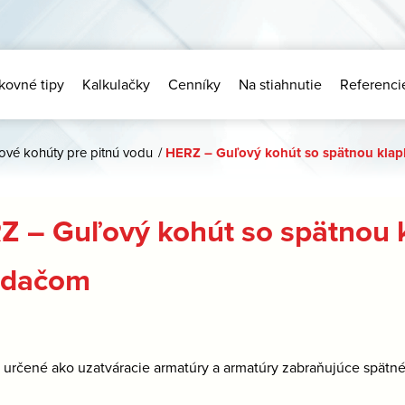
kovné tipy
Kalkulačky
Cenníky
Na stiahnutie
Referenci
ové kohúty pre pitnú vodu
/
HERZ – Guľový kohút so spätnou klap
Z – Guľový kohút so spätnou 
ádačom
:
určené ako uzatváracie armatúry a armatúry zabraňujúce spätn