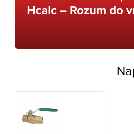
Hcalc – Rozum do v
Na