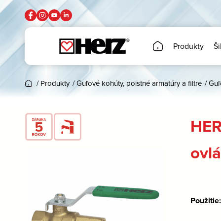
Produkty
Ši
/
Produkty
/
Guľové kohúty, poistné armatúry a filtre
/
Guľ
HER
ovl
Použitie