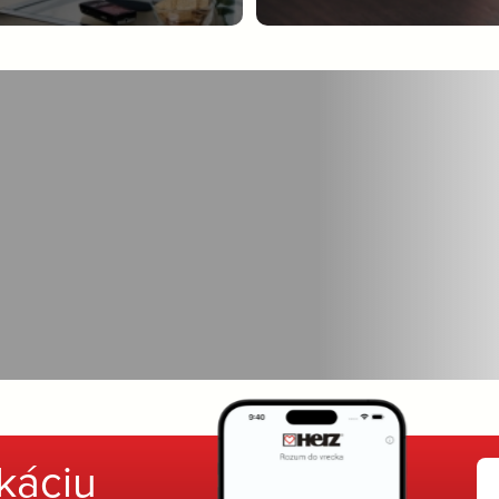
ikáciu