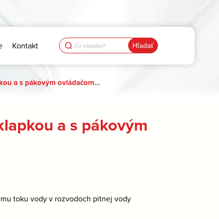
Search
e
Kontakt
for:
kou a s pákovým ovládačom...
klapkou a s pákovým
ému toku vody v rozvodoch pitnej vody