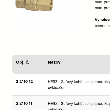
max. pre
max. pre
Vyhotov
tesnenie
Obj. č.
Názov
2 2110 12
HERZ - Guľový kohút so spätnou kl
ovládačom
2 2110 11
HERZ - Guľový kohút so spätnou kl
ovládačom