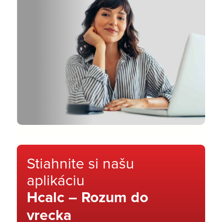
Stiahnite si našu
aplikáciu
Hcalc – Rozum do
vrecka