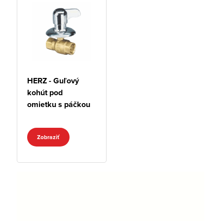
HERZ - Guľový
kohút pod
omietku s páčkou
Zobraziť