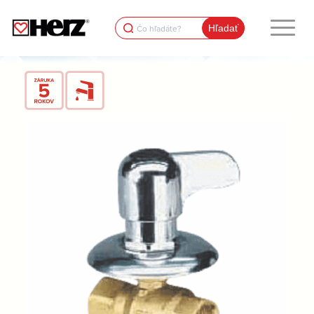
Search
for: