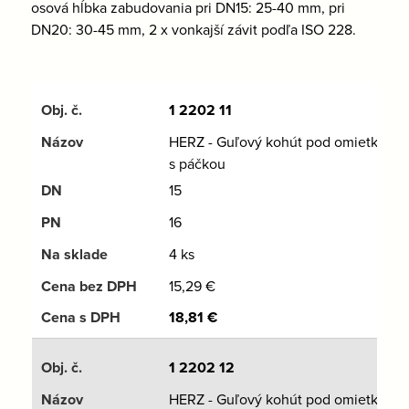
osová hĺbka zabudovania pri DN15: 25-40 mm, pri
DN20: 30-45 mm, 2 x vonkajší závit podľa ISO 228.
1 2202 11
HERZ - Guľový kohút pod omietku
s páčkou
15
16
4 ks
15,29
€
18,81
€
1 2202 12
HERZ - Guľový kohút pod omietku