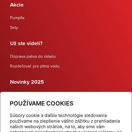
Akcie
Pumpfix
Sety
Už ste videli?
Doprava paliva do skladu
Rozdeľovač pre pitnú vodu
Novinky 2025
Schodiskové rozdeľovače
POUŽÍVAME COOKIES
Dynamické termostatické ventily
Súbory cookie a ďalšie technológie sledovania
používame na zlepšenie vášho zážitku z prehliadania
našich webových stránok, na to, aby sme vám