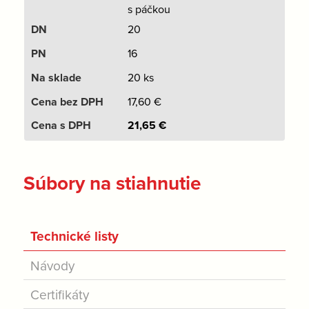
s páčkou
20
16
20 ks
17,60
€
21,65
€
Súbory na stiahnutie
Technické listy
Návody
Certifikáty