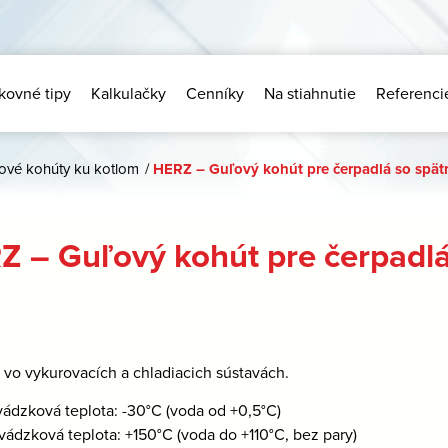
kovné tipy
Kalkulačky
Cenníky
Na stiahnutie
Referenci
ové kohúty ku kotlom
/
HERZ – Guľový kohút pre čerpadlá so spä
Z – Guľový kohút pre čerpadl
:
vo vykurovacích a chladiacich sústavách.
vádzková teplota: -30°C (voda od +0,5°C)
vádzková teplota: +150°C (voda do +110°C, bez pary)