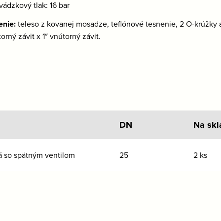
vádzkový tlak: 16 bar
enie:
teleso z kovanej mosadze, teflónové tesnenie, 2 O-krúžky 
orný závit x 1″ vnútorný závit.
DN
Na skl
á so spätným ventilom
25
2 ks