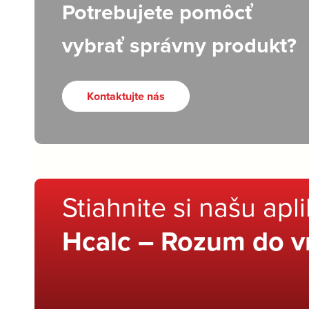
Potrebujete pomôcť
vybrať správny produkt?
Kontaktujte nás
Stiahnite si našu apl
Hcalc – Rozum do v