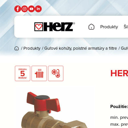
Produkty
Ši
/
Produkty
/
Guľové kohúty, poistné armatúry a filtre
/
Guľ
HER
Použitie
min. pre
max. pre