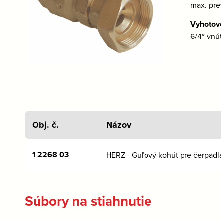
max. pre
Vyhotov
6/4″ vnút
Obj. č.
Názov
1 2268 03
HERZ - Guľový kohút pre čerpadl
Súbory na stiahnutie