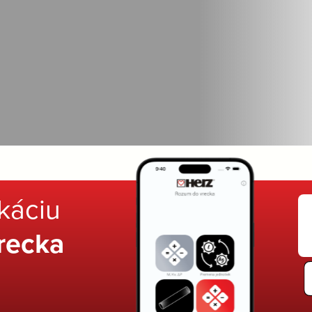
ikáciu
recka