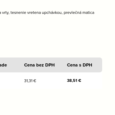
a vrty, tesnenie vretena upchávkou, prevlečná matica
ade
Cena bez DPH
Cena s DPH
38,51
€
31,31
€