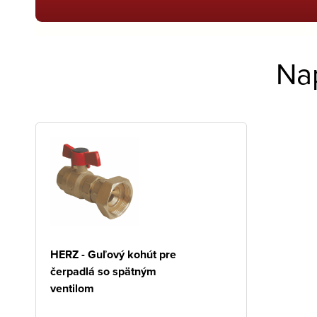
Na
HERZ - Guľový kohút pre
čerpadlá so spätným
ventilom