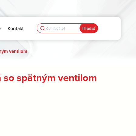
Search
e
Kontakt
for:
tným ventilom
á so spätným ventilom