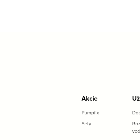
Akcie
Už
Pumpfix
Dop
Sety
Roz
vo