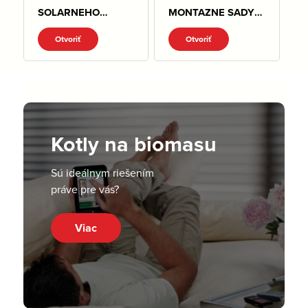
SOLARNEHO
MONTAZNE SADY
SYSTEMU.pdf
CS150 CS250
Otvoriť
Otvoriť
OD2020.pdf
Kotly na biomasu
Sú ideálnym riešením
práve pre vás?
Viac