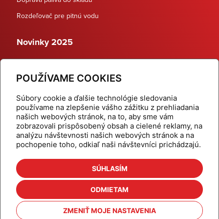
Rozdeľovač pre pitnú vodu
Novinky 2025
Schodiskové rozdeľovače
POUŽÍVAME COOKIES
Dynamické termostatické ventily
Súbory cookie a ďalšie technológie sledovania
používame na zlepšenie vášho zážitku z prehliadania
našich webových stránok, na to, aby sme vám
zobrazovali prispôsobený obsah a cielené reklamy, na
Domov
Produkty
analýzu návštevnosti našich webových stránok a na
pochopenie toho, odkiaľ naši návštevníci prichádzajú.
Aktuality
Odber šikovné tipy
Kalkulačky
Cenníky
SÚHLASÍM
Na stiahnutie
Referencie
ODMIETAM
O nás
Kontakt
ZMENIŤ MOJE NASTAVENIA
Nastavenie cookies