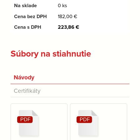
0 ks
182,00
€
223,86
€
Súbory na stiahnutie
Návody
Certifikáty