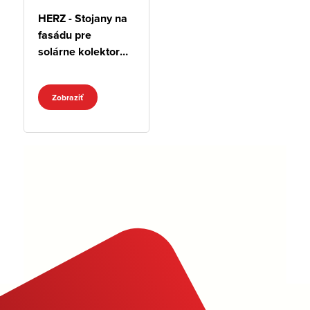
HERZ - Stojany na
fasádu pre
solárne kolektory
CS 155 a CS 150
Zobraziť