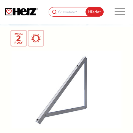
Search
for: