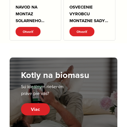
NAVOD NA
OSVECENIE
MONTAZ
VYROBCU
SOLARNEHO
MONTAZNE SADY
SYSTEMU.pdf
CS150 CS250
Otvoriť
Otvoriť
OD2020.pdf
Kotly na biomasu
Sú ideálnym riešením
práve pre vás?
Viac