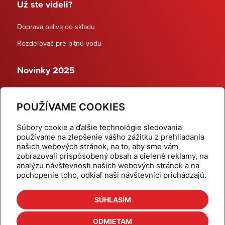
Už ste videli?
Doprava paliva do skladu
Rozdeľovač pre pitnú vodu
Novinky 2025
Schodiskové rozdeľovače
POUŽÍVAME COOKIES
Dynamické termostatické ventily
Súbory cookie a ďalšie technológie sledovania
používame na zlepšenie vášho zážitku z prehliadania
našich webových stránok, na to, aby sme vám
zobrazovali prispôsobený obsah a cielené reklamy, na
Domov
Produkty
analýzu návštevnosti našich webových stránok a na
pochopenie toho, odkiaľ naši návštevníci prichádzajú.
Aktuality
Odber šikovné tipy
Kalkulačky
Cenníky
SÚHLASÍM
Na stiahnutie
Referencie
ODMIETAM
O nás
Kontakt