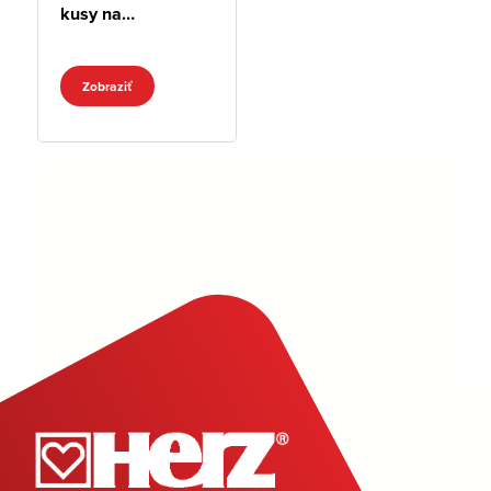
kusy na
pripojenie
vykurovacích
Zobraziť
telies