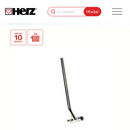
Search
for: