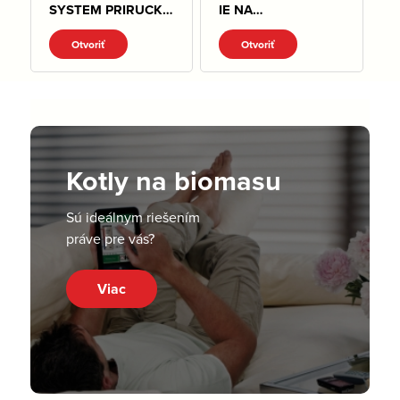
SYSTEM PRIRUCKA
IE NA
PRE NAVRH A
LISOVANIE.pdf
Otvoriť
Otvoriť
MONTAZ.pdf
Kotly na biomasu
Sú ideálnym riešením
práve pre vás?
Viac