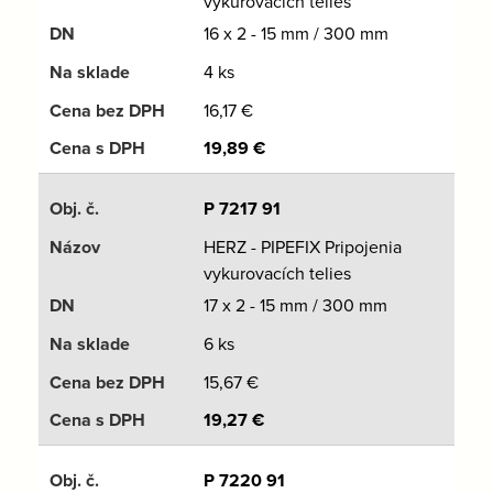
vykurovacích telies
16 x 2 - 15 mm / 300 mm
4 ks
16,17
€
19,89
€
P 7217 91
HERZ - PIPEFIX Pripojenia
vykurovacích telies
17 x 2 - 15 mm / 300 mm
6 ks
15,67
€
19,27
€
P 7220 91