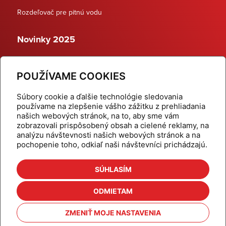
Rozdeľovač pre pitnú vodu
Novinky 2025
Schodiskové rozdeľovače
POUŽÍVAME COOKIES
Dynamické termostatické ventily
Súbory cookie a ďalšie technológie sledovania
používame na zlepšenie vášho zážitku z prehliadania
našich webových stránok, na to, aby sme vám
zobrazovali prispôsobený obsah a cielené reklamy, na
Domov
Produkty
analýzu návštevnosti našich webových stránok a na
pochopenie toho, odkiaľ naši návštevníci prichádzajú.
Aktuality
Odber šikovné tipy
Kalkulačky
Cenníky
SÚHLASÍM
Na stiahnutie
Referencie
ODMIETAM
O nás
Kontakt
ZMENIŤ MOJE NASTAVENIA
Nastavenie cookies