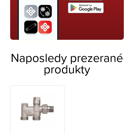
Naposledy prezerané
produkty