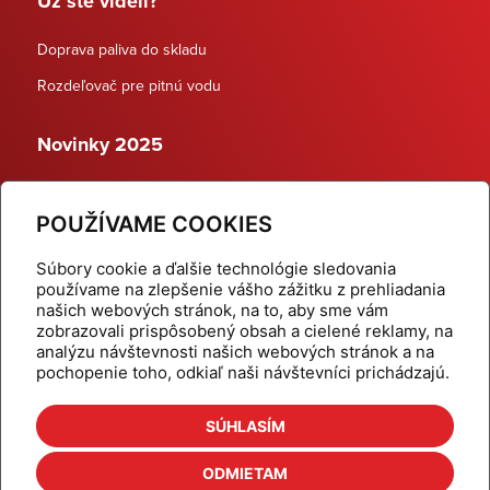
Už ste videli?
Doprava paliva do skladu
Rozdeľovač pre pitnú vodu
Novinky 2025
Schodiskové rozdeľovače
POUŽÍVAME COOKIES
Dynamické termostatické ventily
Súbory cookie a ďalšie technológie sledovania
používame na zlepšenie vášho zážitku z prehliadania
našich webových stránok, na to, aby sme vám
zobrazovali prispôsobený obsah a cielené reklamy, na
Domov
Produkty
analýzu návštevnosti našich webových stránok a na
pochopenie toho, odkiaľ naši návštevníci prichádzajú.
Aktuality
Odber šikovné tipy
Kalkulačky
Cenníky
SÚHLASÍM
Na stiahnutie
Referencie
ODMIETAM
O nás
Kontakt