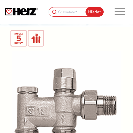
Search
for: