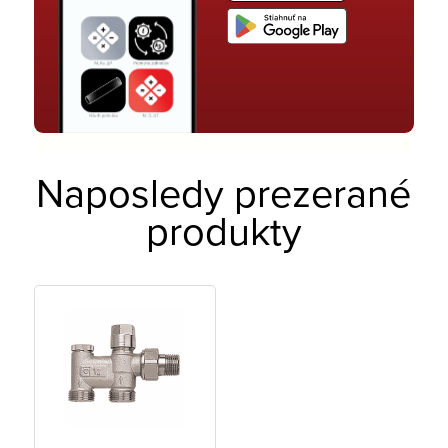
Naposledy prezerané
produkty