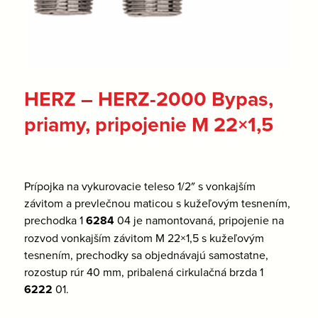
HERZ – HERZ-2000 Bypas,
priamy, pripojenie M 22×1,5
Prípojka na vykurovacie teleso 1/2″ s vonkajším
závitom a prevlečnou maticou s kužeľovým tesnením,
prechodka 1
6284
04 je namontovaná, pripojenie na
rozvod vonkajším závitom M 22×1,5 s kužeľovým
tesnením, prechodky sa objednávajú samostatne,
rozostup rúr 40 mm, pribalená cirkulačná brzda 1
6222
01.