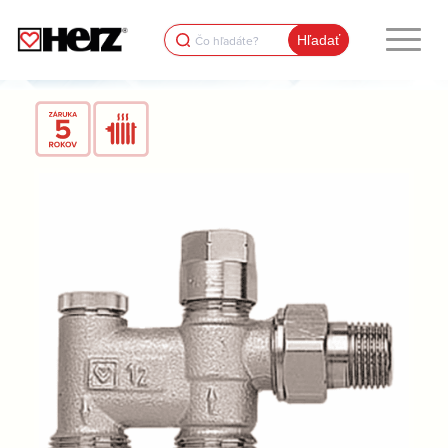
Search
for: