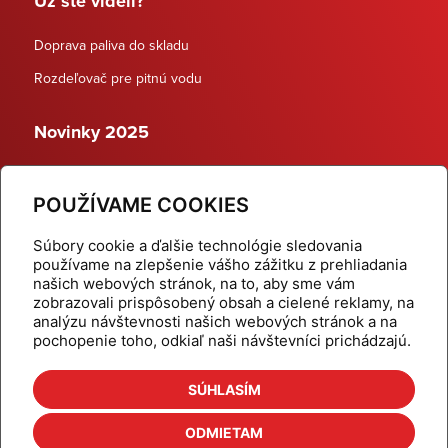
Už ste videli?
Doprava paliva do skladu
Rozdeľovač pre pitnú vodu
Novinky 2025
Schodiskové rozdeľovače
POUŽÍVAME COOKIES
Dynamické termostatické ventily
Súbory cookie a ďalšie technológie sledovania
používame na zlepšenie vášho zážitku z prehliadania
našich webových stránok, na to, aby sme vám
zobrazovali prispôsobený obsah a cielené reklamy, na
Domov
Produkty
analýzu návštevnosti našich webových stránok a na
pochopenie toho, odkiaľ naši návštevníci prichádzajú.
Aktuality
Odber šikovné tipy
Kalkulačky
Cenníky
SÚHLASÍM
Na stiahnutie
Referencie
ODMIETAM
O nás
Kontakt