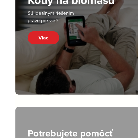
Kotly na biomasu
Sú ideálnym riešením
práve pre vás?
Viac
Potrebujete pomôcť