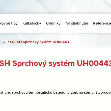
kovné tipy
Kalkulačky
Cenníky
Na stiahnutie
Referenci
ESH
/
FRESH Sprchový systém UH00443
SH Sprchový systém UH0044
ahuje: sprchovú termostatickú batériu, držiak na stenu, štvorco