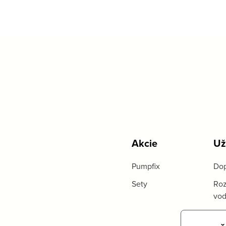
Akcie
Už
Pumpfix
Dop
Sety
Roz
vo