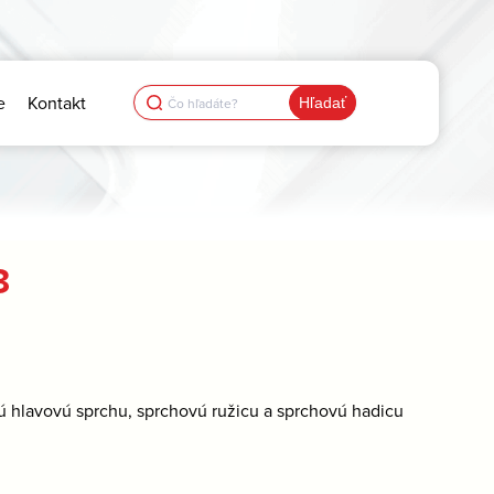
Search
e
Kontakt
for:
3
vú hlavovú sprchu, sprchovú ružicu a sprchovú hadicu