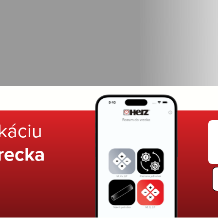
ikáciu
recka