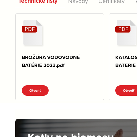
Technické listy
Návody
Certifikáty
BROŽÚRA VODOVODNÉ
KATALO
BATÉRIE 2023.pdf
BATERIE 
Otvoriť
Otvoriť