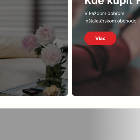
Kde kúpiť
V každom dobrom
inštalatérskom obchode
Viac