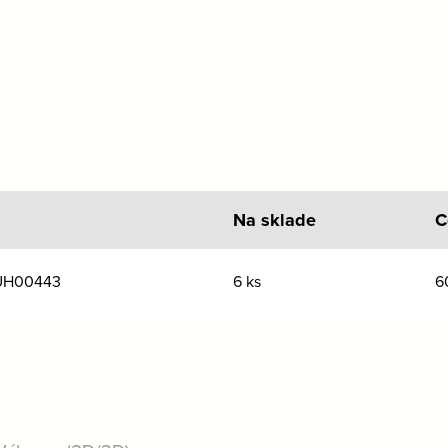
Na sklade
C
 UH00443
6 ks
6