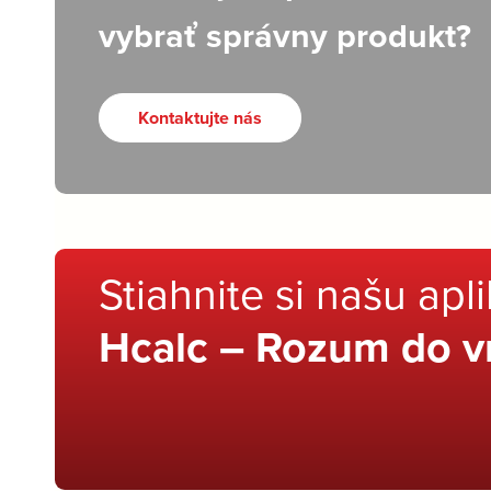
vybrať správny produkt?
Kontaktujte nás
Stiahnite si našu apl
Hcalc – Rozum do v