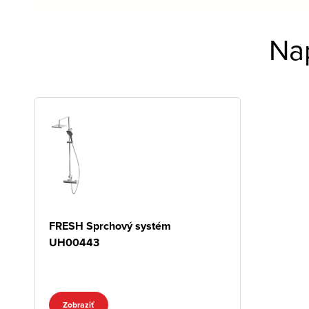
Na
FRESH Sprchový systém
UH00443
Zobraziť