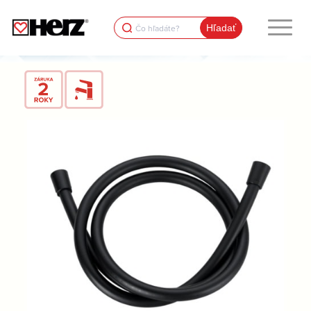
Search
for: