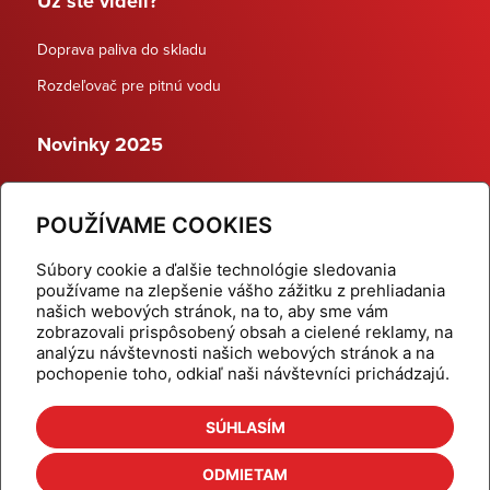
Už ste videli?
Doprava paliva do skladu
Rozdeľovač pre pitnú vodu
Novinky 2025
Schodiskové rozdeľovače
POUŽÍVAME COOKIES
Dynamické termostatické ventily
Súbory cookie a ďalšie technológie sledovania
používame na zlepšenie vášho zážitku z prehliadania
našich webových stránok, na to, aby sme vám
zobrazovali prispôsobený obsah a cielené reklamy, na
Domov
Produkty
analýzu návštevnosti našich webových stránok a na
pochopenie toho, odkiaľ naši návštevníci prichádzajú.
Aktuality
Odber šikovné tipy
Kalkulačky
Cenníky
SÚHLASÍM
Na stiahnutie
Referencie
ODMIETAM
O nás
Kontakt