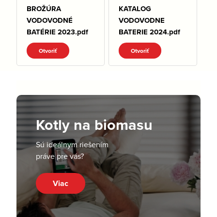
BROŽÚRA
KATALOG
VODOVODNÉ
VODOVODNE
BATÉRIE 2023.pdf
BATERIE 2024.pdf
Otvoriť
Otvoriť
Kotly na biomasu
Sú ideálnym riešením
práve pre vás?
Viac