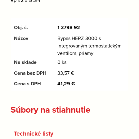
Rp 1/2 x G 3/4
1 3798 92
Bypas HERZ-3000 s
integrovaným termostatickým
ventilom, priamy
0 ks
33,57
€
41,29
€
Súbory na stiahnutie
Technické listy