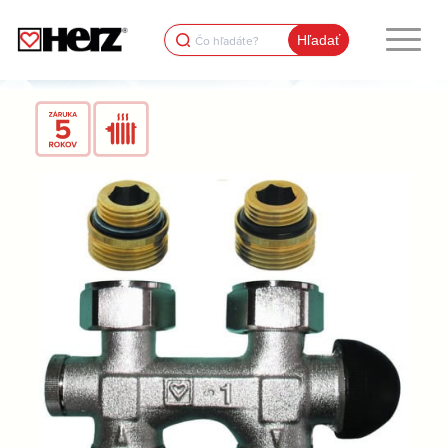
Search
for: