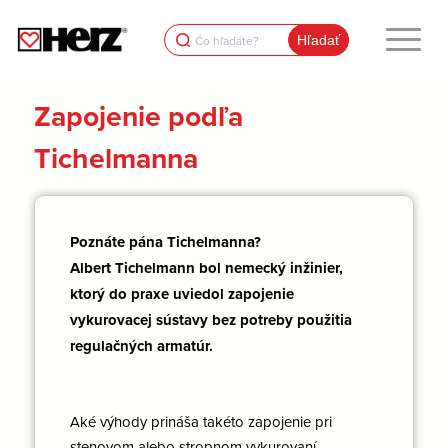
Search
for:
Zapojenie podľa
Tichelmanna
Poznáte pána Tichelmanna?
Albert Tichelmann bol nemecký inžinier,
ktorý do praxe uviedol zapojenie
vykurovacej sústavy bez potreby použitia
regulačných armatúr.
Aké výhody prináša takéto zapojenie pri
stenovom alebo stropnom vykurovaní