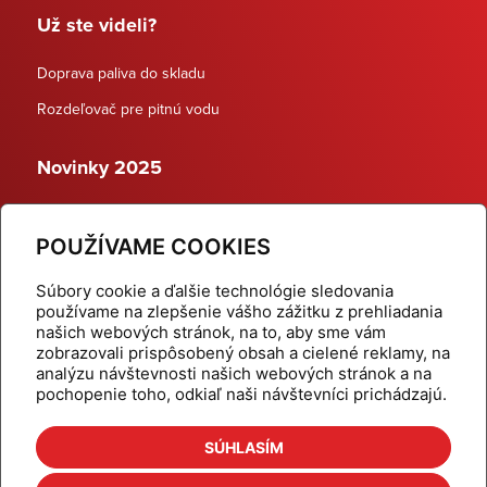
Už ste videli?
Doprava paliva do skladu
Rozdeľovač pre pitnú vodu
Novinky 2025
Schodiskové rozdeľovače
POUŽÍVAME COOKIES
Dynamické termostatické ventily
Súbory cookie a ďalšie technológie sledovania
používame na zlepšenie vášho zážitku z prehliadania
našich webových stránok, na to, aby sme vám
zobrazovali prispôsobený obsah a cielené reklamy, na
Domov
Produkty
analýzu návštevnosti našich webových stránok a na
pochopenie toho, odkiaľ naši návštevníci prichádzajú.
Aktuality
Odber šikovné tipy
Kalkulačky
Cenníky
SÚHLASÍM
Na stiahnutie
Referencie