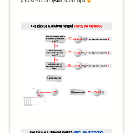
prevedie naša myšlienková mapa