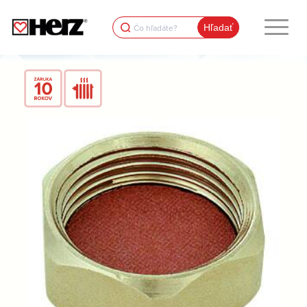
Search
for: