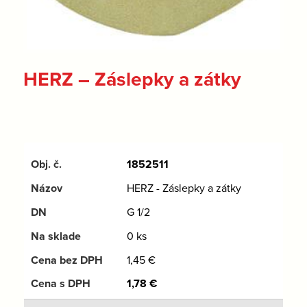
HERZ – Záslepky a zátky
1852511
HERZ - Záslepky a zátky
G 1/2
0 ks
1,45
€
1,78
€