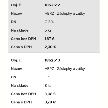
1852512
HERZ - Záslepky a zátky
G 3/4
5 ks
1,87
€
2,30
€
1852513
HERZ - Záslepky a zátky
G 1
8 ks
3,08
€
3,79
€