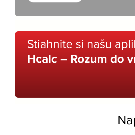
Stiahnite si našu apl
Hcalc – Rozum do v
Na