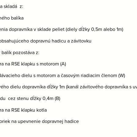
a skladá z:
ného balíka
enia dopravníka v sklade peliet (diely dĺžky 0,5m alebo 1m)
 obsahujúceho dopravnú hadicu a závitovku
 balík pozostáva z:
ra na RSE klapku s motorom (A)
ávacieho dielu s motorom a časovým riadiacim členom (W)
ého dielu dopravníka dĺžky 1m (kanál závitového dopravníka s u
du cez stenu dĺžky 0,4m (B)
ra na RSE klapku kotla
voriek na upevnenie dopravnej hadice