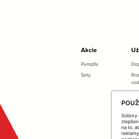
Akcie
Už
Pumpfix
Dop
Sety
Roz
vo
POUŽ
Súbory 
zlepšen
na to, 
reklamy