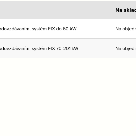
Na skla
s odovzdávaním, systém FIX do 60 kW
Na objed
s odovzdávaním, systém FIX 70-201 kW
Na objed