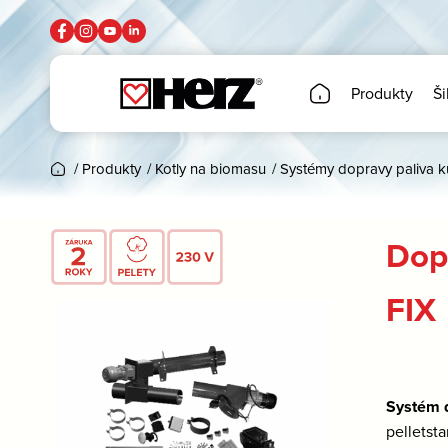
Produkty
Ši
/
Produkty
/
Kotly na biomasu
/
Systémy dopravy paliva 
Dop
FIX
Systém d
pelletst