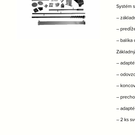
Systém s
– základ
– predĺž
– balíka
Základný
– adapté
– odovzd
– koncov
– precho
– adapté
– 2 ks s