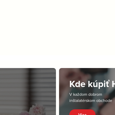
Kde kúpiť
V každom dobrom
inštalatérskom obchode
Viac