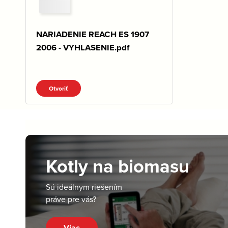
NARIADENIE REACH ES 1907
2006 - VYHLASENIE.pdf
Otvoriť
Kotly na biomasu
Sú ideálnym riešením
práve pre vás?
Viac