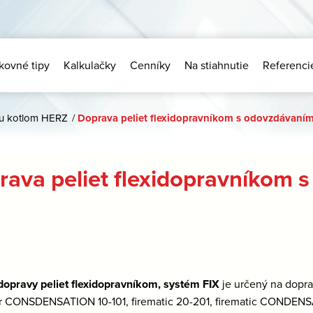
kovné tipy
Kalkulačky
Cenníky
Na stiahnutie
Referenci
ku kotlom HERZ
/
Doprava peliet flexidopravníkom s odovzdávaním
rava peliet flexidopravníkom 
opravy peliet flexidopravníkom, systém FIX
je určený na doprav
ar CONSDENSATION 10-101, firematic 20-201, firematic CONDENS