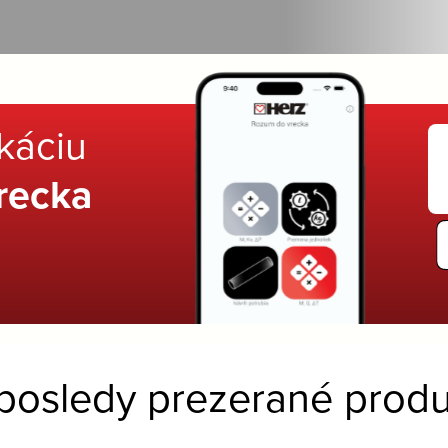
ikáciu
recka
posledy prezerané produ