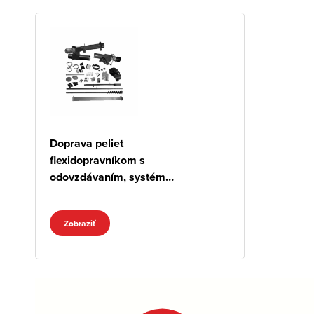
Doprava peliet
flexidopravníkom s
odovzdávaním, systém
FIX
Zobraziť