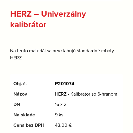
HERZ – Univerzálny
kalibrátor
Na tento materiál sa nevzťahujú štandardné rabaty
HERZ
P201074
HERZ - Kalibrátor so 6-hranom
16 x 2
9 ks
43,00
€