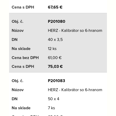
67,65
€
P201080
HERZ - Kalibrátor so 6-hranom
40 x 3,5
12 ks
61,00
€
75,03
€
P201083
HERZ - Kalibrátor so 6-hranom
50 x 4
7 ks