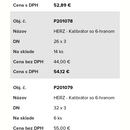
52,89
€
P201078
HERZ - Kalibrátor so 6-hranom
26 x 3
14 ks
44,00
€
54,12
€
P201079
HERZ - Kalibrátor so 6-hranom
32 x 3
6 ks
55,00
€