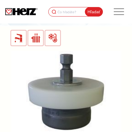
Search
for: