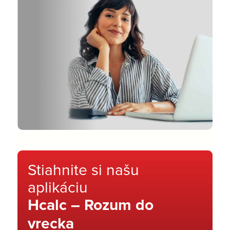
Stiahnite si našu
aplikáciu
Hcalc – Rozum do
vrecka