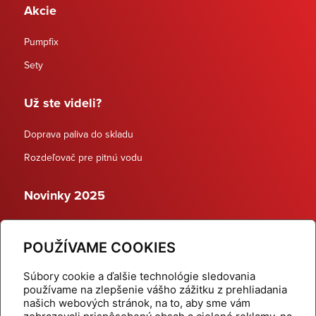
Akcie
Pumpfix
Sety
Už ste videli?
Doprava paliva do skladu
Rozdeľovač pre pitnú vodu
Novinky 2025
Schodiskové rozdeľovače
POUŽÍVAME COOKIES
Dynamické termostatické ventily
Súbory cookie a ďalšie technológie sledovania
používame na zlepšenie vášho zážitku z prehliadania
našich webových stránok, na to, aby sme vám