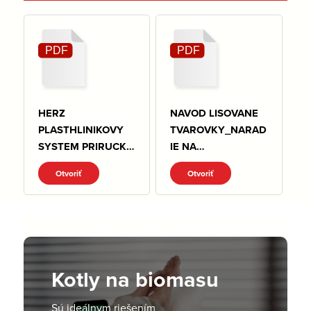
HERZ
NAVOD LISOVANE
PLASTHLINIKOVY
TVAROVKY_NARAD
SYSTEM PRIRUCKA
IE NA
PRE NAVRH A
LISOVANIE.pdf
Otvoriť
Otvoriť
MONTAZ.pdf
Kotly na biomasu
Sú ideálnym riešením