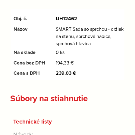
UH12462
SMART Sada so sprchou - držiak
na stenu, sprchová hadica,
sprchová hlavica
0 ks
194,33
€
239,03
€
Súbory na stiahnutie
Technické listy
Návody