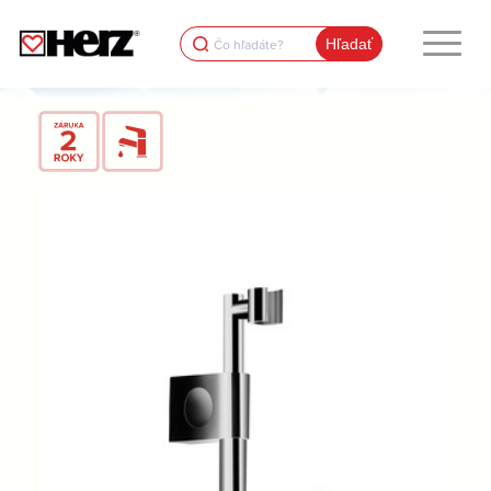
Search
for: