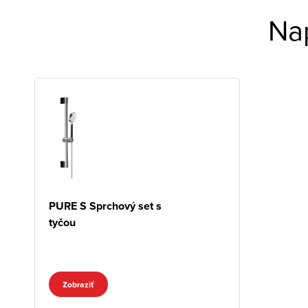
Na
PURE S Sprchový set s
tyčou
Zobraziť