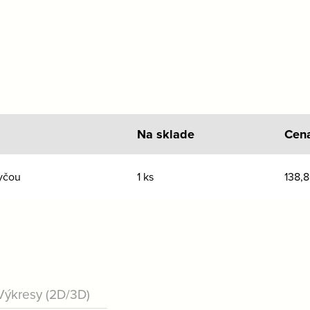
Na sklade
Cen
tyčou
1 ks
138,
Výkresy (2D/3D)