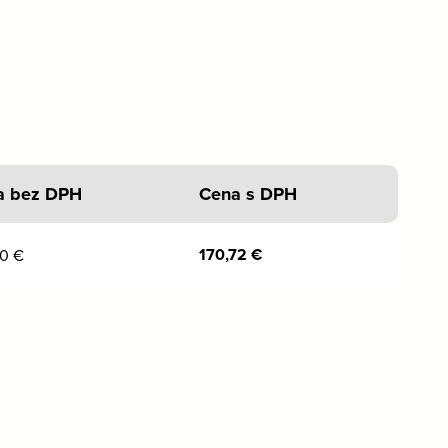
a bez DPH
Cena s DPH
170,72
€
80
€