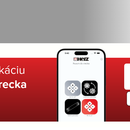
ikáciu
recka