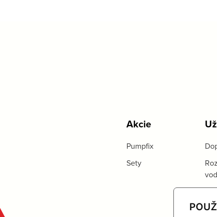
Akcie
Už
Pumpfix
Dop
Sety
Roz
vo
POUŽ