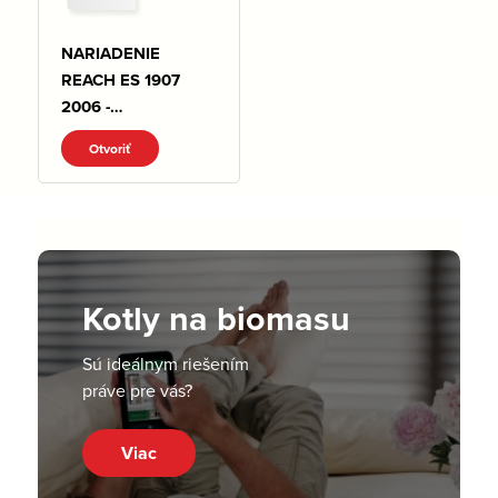
NARIADENIE
REACH ES 1907
2006 -
VYHLASENIE.pdf
Otvoriť
Kotly na biomasu
Sú ideálnym riešením
práve pre vás?
Viac