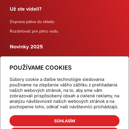
Už ste videli?
Doprava paliva do skladu
Rozdeľovač pre pitnú vodu
Novinky 2025
Schodiskové rozdeľovače
POUŽÍVAME COOKIES
Dynamické termostatické ventily
Súbory cookie a ďalšie technológie sledovania
používame na zlepšenie vášho zážitku z prehliadania
našich webových stránok, na to, aby sme vám
zobrazovali prispôsobený obsah a cielené reklamy, na
Domov
Produkty
analýzu návštevnosti našich webových stránok a na
pochopenie toho, odkiaľ naši návštevníci prichádzajú.
Aktuality
Odber šikovné tipy
Kalkulačky
Cenníky
SÚHLASÍM
Na stiahnutie
Referencie