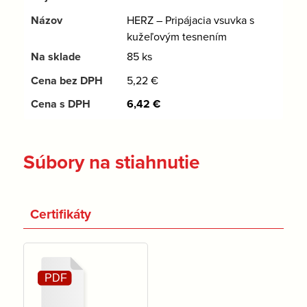
HERZ – Pripájacia vsuvka s
kužeľovým tesnením
85 ks
5,22
€
6,42
€
Súbory na stiahnutie
Certifikáty