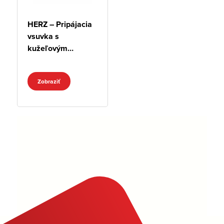
HERZ – Pripájacia
vsuvka s
kužeľovým
tesnením
Zobraziť