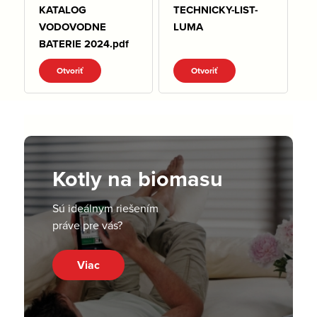
KATALOG
TECHNICKY-LIST-
VODOVODNE
LUMA
BATERIE 2024.pdf
Otvoriť
Otvoriť
Kotly na biomasu
Sú ideálnym riešením
práve pre vás?
Viac