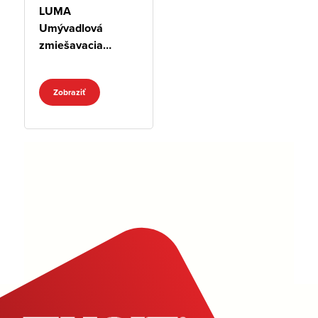
LUMA
Umývadlová
zmiešavacia
batéria, vysoká
Zobraziť