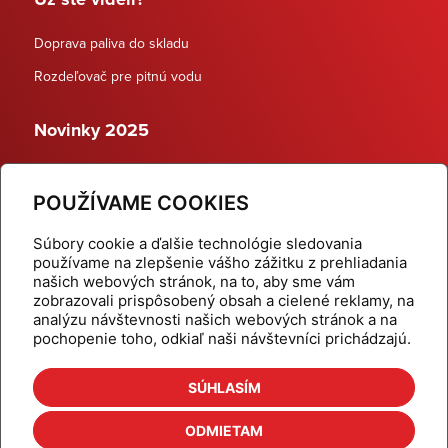
Doprava paliva do skladu
Rozdeľovač pre pitnú vodu
Novinky 2025
Schodiskové rozdeľovače
POUŽÍVAME COOKIES
Dynamické termostatické ventily
Súbory cookie a ďalšie technológie sledovania
používame na zlepšenie vášho zážitku z prehliadania
našich webových stránok, na to, aby sme vám
zobrazovali prispôsobený obsah a cielené reklamy, na
Domov
Produkty
analýzu návštevnosti našich webových stránok a na
pochopenie toho, odkiaľ naši návštevníci prichádzajú.
Aktuality
Odber šikovné tipy
Kalkulačky
Cenníky
SÚHLASÍM
Na stiahnutie
Referencie
ODMIETAM
O nás
Kontakt