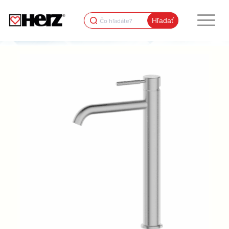
Search
for: