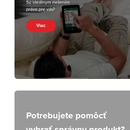
Sú ideálnym riešením
práve pre vás?
Viac
Potrebujete pomôcť
vybrať správny produkt?