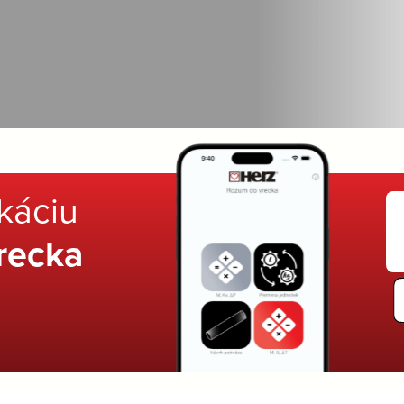
ikáciu
recka