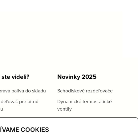
 ste videli?
Novinky 2025
rava paliva do skladu
Schodiskové rozdeľovače
deľovač pre pitnú
Dynamické termostatické
du
ventily
ÍVAME COOKIES