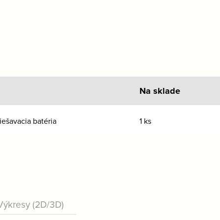
Na sklade
šavacia batéria
1 ks
Výkresy (2D/3D)