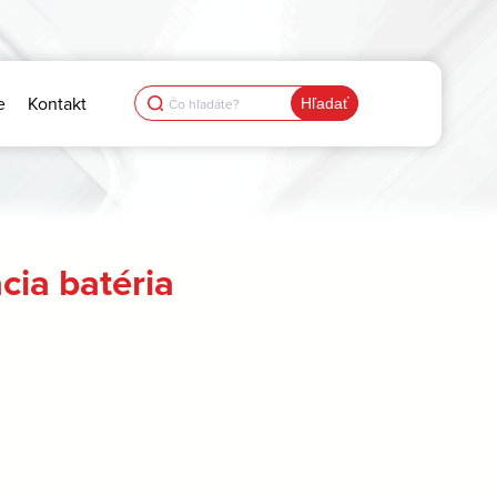
Search
e
Kontakt
for:
ia batéria