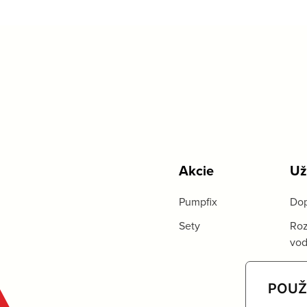
Akcie
Už
Pumpfix
Dop
Sety
Roz
vo
POUŽ