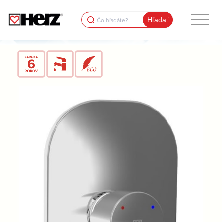
Search
for: