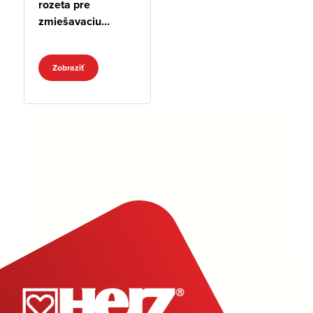
rozeta pre
zmiešavaciu
batériu pre 1
odberné miesto
Zobraziť