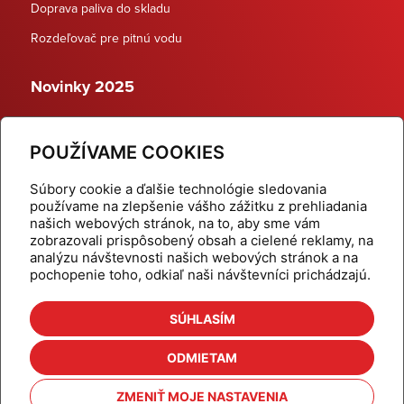
Doprava paliva do skladu
Rozdeľovač pre pitnú vodu
Novinky 2025
Schodiskové rozdeľovače
POUŽÍVAME COOKIES
Dynamické termostatické ventily
Súbory cookie a ďalšie technológie sledovania
používame na zlepšenie vášho zážitku z prehliadania
našich webových stránok, na to, aby sme vám
zobrazovali prispôsobený obsah a cielené reklamy, na
Domov
Produkty
analýzu návštevnosti našich webových stránok a na
pochopenie toho, odkiaľ naši návštevníci prichádzajú.
Aktuality
Odber šikovné tipy
Kalkulačky
Cenníky
SÚHLASÍM
Na stiahnutie
Referencie
ODMIETAM
O nás
Kontakt
ZMENIŤ MOJE NASTAVENIA