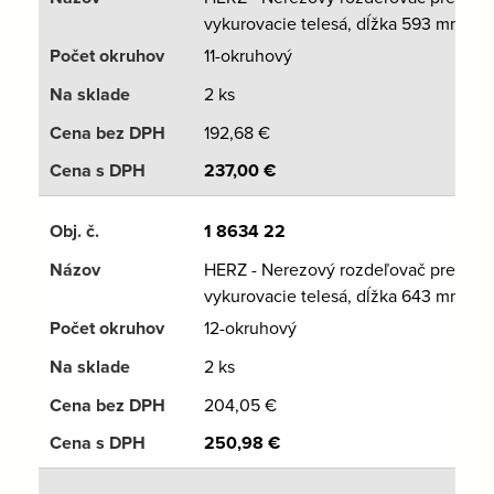
vykurovacie telesá, dĺžka 593 mm
11-okruhový
2 ks
192,68
€
237,00
€
1 8634 22
HERZ - Nerezový rozdeľovač pre
vykurovacie telesá, dĺžka 643 mm
12-okruhový
2 ks
204,05
€
250,98
€