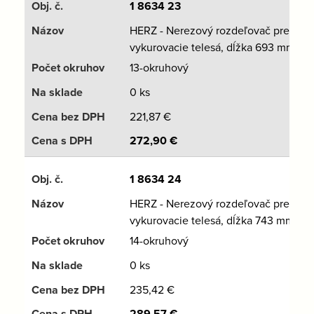
1 8634 23
HERZ - Nerezový rozdeľovač pre
vykurovacie telesá, dĺžka 693 mm
13-okruhový
0 ks
221,87
€
272,90
€
1 8634 24
HERZ - Nerezový rozdeľovač pre
vykurovacie telesá, dĺžka 743 mm
14-okruhový
0 ks
235,42
€
289,57
€