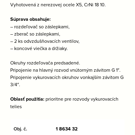
Vyhotovená z nerezovej ocele X5, CrNi 18 10.
Súprava obsahuje:
– rozdeľovač so záslepkami,
– zberač so záslepkami,
– 2 ks odvzdušňovacích ventilov,
– koncové viečka a držiaky.
Okruhy rozdeľovača predsadené.
Pripojenie na hlavný rozvod vnútorným závitom G 1″.
Pripojenie vykurovacích okruhov vonkajším závitom G
3/4″.
Oblasť použitia:
prioritne pre rozvody vykurovacích
telies
1 8634 32