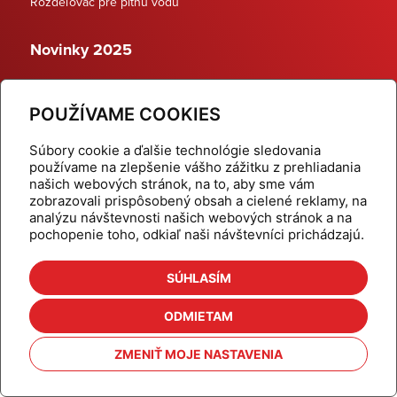
Rozdeľovač pre pitnú vodu
Novinky 2025
Schodiskové rozdeľovače
POUŽÍVAME COOKIES
Dynamické termostatické ventily
Súbory cookie a ďalšie technológie sledovania
používame na zlepšenie vášho zážitku z prehliadania
našich webových stránok, na to, aby sme vám
zobrazovali prispôsobený obsah a cielené reklamy, na
Domov
Produkty
analýzu návštevnosti našich webových stránok a na
pochopenie toho, odkiaľ naši návštevníci prichádzajú.
Aktuality
Odber šikovné tipy
Kalkulačky
Cenníky
SÚHLASÍM
Na stiahnutie
Referencie
ODMIETAM
O nás
Kontakt
ZMENIŤ MOJE NASTAVENIA
Nastavenie cookies