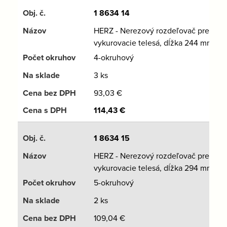
1 8634 14
HERZ - Nerezový rozdeľovač pre
vykurovacie telesá, dĺžka 244 mm
4-okruhový
3 ks
93,03
€
114,43
€
1 8634 15
HERZ - Nerezový rozdeľovač pre
vykurovacie telesá, dĺžka 294 mm
5-okruhový
2 ks
109,04
€