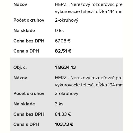
HERZ - Nerezový rozdeľovač pre
vykurovacie telesá, dĺžka 144 mm
2-okruhový
0 ks
67,08
€
82,51
€
1 8634 13
HERZ - Nerezový rozdeľovač pre
vykurovacie telesá, dĺžka 194 mm
3-okruhový
3 ks
84,33
€
103,73
€