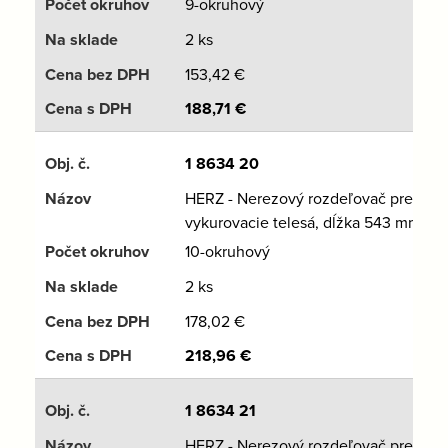
9-okruhový
2 ks
153,42
€
188,71
€
1 8634 20
HERZ - Nerezový rozdeľovač pre
vykurovacie telesá, dĺžka 543 mm
10-okruhový
2 ks
178,02
€
218,96
€
1 8634 21
HERZ - Nerezový rozdeľovač pre