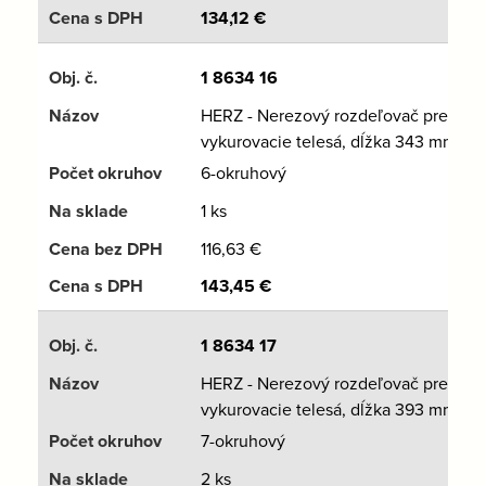
134,12
€
1 8634 16
HERZ - Nerezový rozdeľovač pre
vykurovacie telesá, dĺžka 343 mm
6-okruhový
1 ks
116,63
€
143,45
€
1 8634 17
HERZ - Nerezový rozdeľovač pre
vykurovacie telesá, dĺžka 393 mm
7-okruhový
2 ks