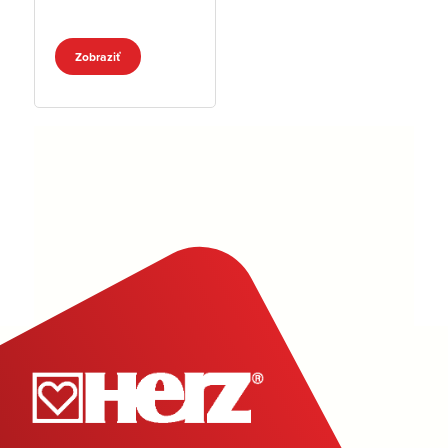
telesá
Zobraziť