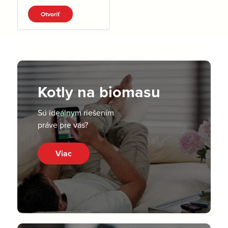
VT.pdf
Otvoriť
Kotly na biomasu
Sú ideálnym riešením
práve pre vás?
Viac