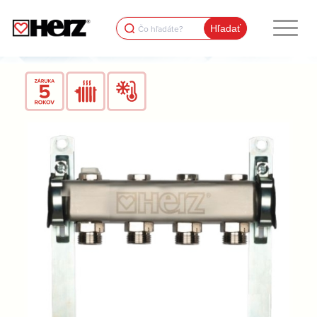
Search
for: