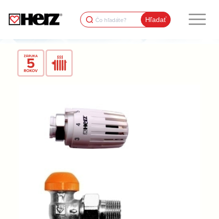
Search
for: