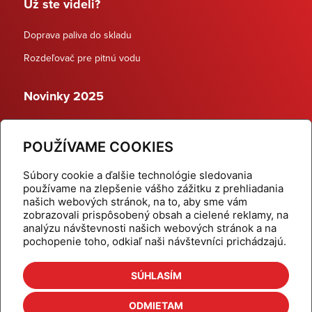
Už ste videli?
Doprava paliva do skladu
Rozdeľovač pre pitnú vodu
Novinky 2025
Schodiskové rozdeľovače
POUŽÍVAME COOKIES
Dynamické termostatické ventily
Súbory cookie a ďalšie technológie sledovania
používame na zlepšenie vášho zážitku z prehliadania
našich webových stránok, na to, aby sme vám
zobrazovali prispôsobený obsah a cielené reklamy, na
Domov
Produkty
analýzu návštevnosti našich webových stránok a na
pochopenie toho, odkiaľ naši návštevníci prichádzajú.
Aktuality
Odber šikovné tipy
Kalkulačky
Cenníky
SÚHLASÍM
Na stiahnutie
Referencie
ODMIETAM
O nás
Kontakt