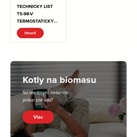
TECHNICKY LIST
TS-98-V
TERMOSTATICKY
VENTIL .pdf
Otvoriť
Kotly na biomasu
Sú ideálnym riešením
práve pre vás?
Viac