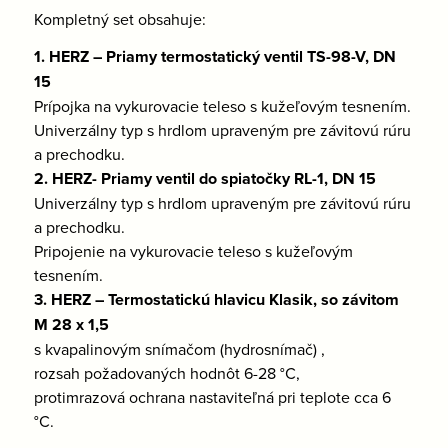
Kompletný set obsahuje:
1. HERZ – Priamy termostatický ventil TS-98-V, DN
15
Prípojka na vykurovacie teleso s kužeľovým tesnením.
Univerzálny typ s hrdlom upraveným pre závitovú rúru
a prechodku.
2. HERZ- Priamy ventil do spiatočky RL-1, DN 15
Univerzálny typ s hrdlom upraveným pre závitovú rúru
a prechodku.
Pripojenie na vykurovacie teleso s kužeľovým
tesnením.
3. HERZ – Termostatickú hlavicu Klasik, so závitom
M 28 x 1,5
s kvapalinovým snímačom (hydrosnímač) ,
rozsah požadovaných hodnôt 6-28 °C,
protimrazová ochrana nastaviteľná pri teplote cca 6
°C.