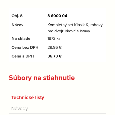
3 6000 04
Kompletný set Klasik K, rohový,
pre dvojrúrkové sústavy
1873 ks
29,86
€
36,73
€
Súbory na stiahnutie
Technické listy
Návody