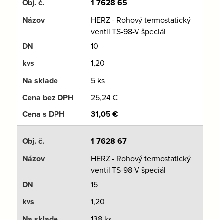
1 7628 65
HERZ - Rohový termostatický
ventil TS-98-V špeciál
10
1,20
5 ks
25,24
€
31,05
€
1 7628 67
HERZ - Rohový termostatický
ventil TS-98-V špeciál
15
1,20
138 ks