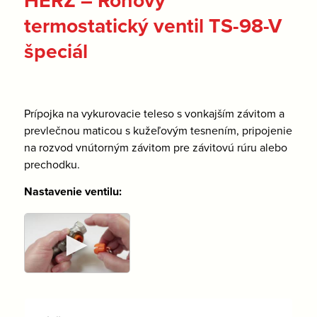
HERZ – Rohový
termostatický ventil TS-98-V
špeciál
Prípojka na vykurovacie teleso s vonkajším závitom a
prevlečnou maticou s kužeľovým tesnením, pripojenie
na rozvod vnútorným závitom pre závitovú rúru alebo
prechodku.
Nastavenie ventilu:
►