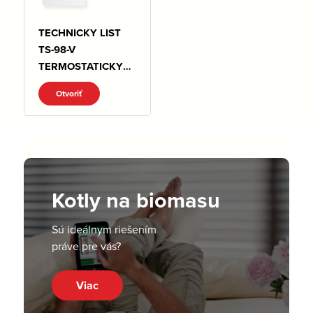
TECHNICKY LIST
TS-98-V
TERMOSTATICKY
VENTIL .pdf
Otvoriť
Kotly na biomasu
Sú ideálnym riešením
práve pre vás?
Viac