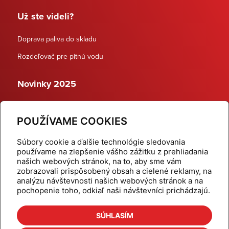
Už ste videli?
Doprava paliva do skladu
Rozdeľovač pre pitnú vodu
Novinky 2025
Schodiskové rozdeľovače
POUŽÍVAME COOKIES
Dynamické termostatické ventily
Súbory cookie a ďalšie technológie sledovania
používame na zlepšenie vášho zážitku z prehliadania
našich webových stránok, na to, aby sme vám
zobrazovali prispôsobený obsah a cielené reklamy, na
Domov
Produkty
analýzu návštevnosti našich webových stránok a na
pochopenie toho, odkiaľ naši návštevníci prichádzajú.
Aktuality
Odber šikovné tipy
Kalkulačky
Cenníky
SÚHLASÍM
Na stiahnutie
Referencie