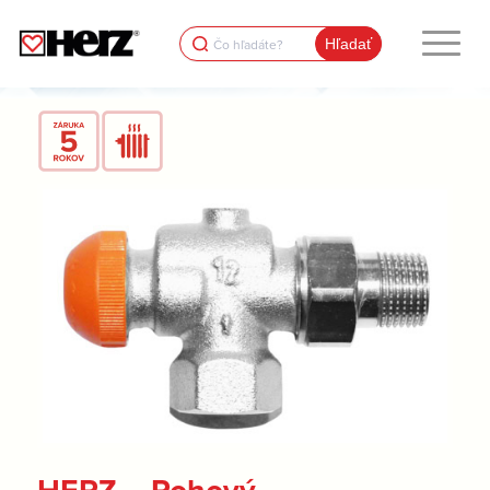
Search
for: