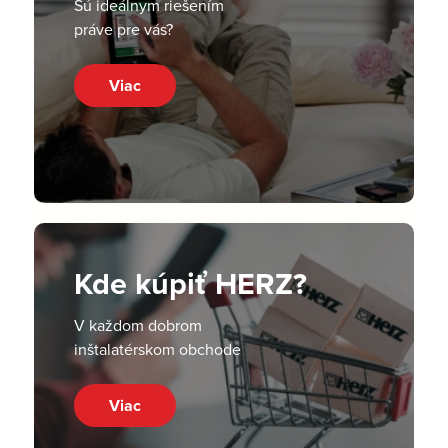
Sú ideálnym riešením
práve pre vás?
Viac
Kde kúpiť HERZ?
V každom dobrom
inštalatérskom obchode
Viac