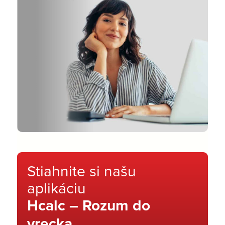
Stiahnite si našu
aplikáciu
Hcalc – Rozum do
vrecka