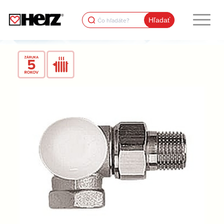
Search
for: