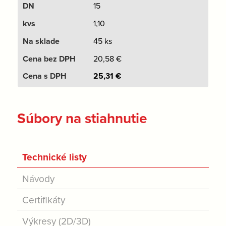
15
1,10
45 ks
20,58
€
25,31
€
Súbory na stiahnutie
Technické listy
Návody
Certifikáty
Výkresy (2D/3D)