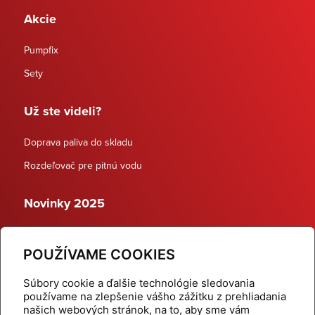
Akcie
Pumpfix
Sety
Už ste videli?
Doprava paliva do skladu
Rozdeľovač pre pitnú vodu
Novinky 2025
Schodiskové rozdeľovače
POUŽÍVAME COOKIES
Dynamické termostatické ventily
Súbory cookie a ďalšie technológie sledovania
používame na zlepšenie vášho zážitku z prehliadania
našich webových stránok, na to, aby sme vám