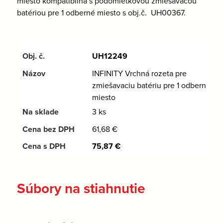
miesto kompatibilná s podomietkovou zmiešavacou
batériou pre 1 odberné miesto s obj.č. UH00367.
UH12249
INFINITY Vrchná rozeta pre
zmiešavaciu batériu pre 1 odberné
miesto
3 ks
61,68
€
75,87
€
Súbory na stiahnutie