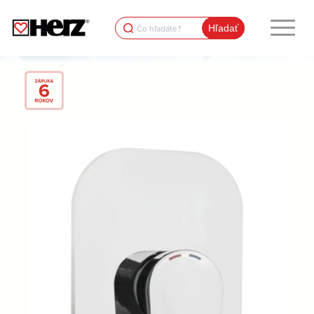
Search
for: