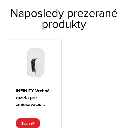
Naposledy prezerané
produkty
INFINITY Vrchná
rozeta pre
zmiešavaciu
batériu pre 1
odberné miesto
Zobraziť