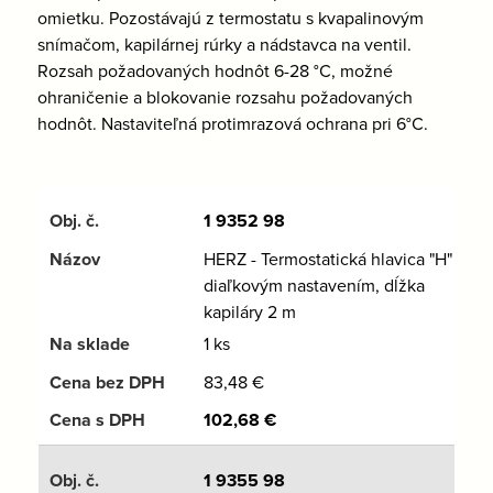
omietku.
Pozostávajú z termostatu s kvapalinovým
snímačom, kapilárnej rúrky a nádstavca na ventil.
Rozsah požadovaných hodnôt 6-28 °C, možné
ohraničenie a blokovanie rozsahu požadovaných
hodnôt. Nastaviteľná protimrazová ochrana pri 6°C.
1 9352 98
HERZ - Termostatická hlavica "H" s
diaľkovým nastavením, dĺžka
kapiláry 2 m
1 ks
83,48
€
102,68
€
1 9355 98