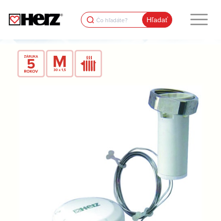
Search
for: