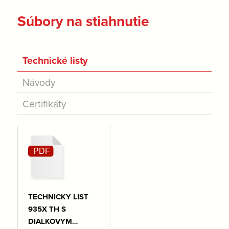
Súbory na stiahnutie
Technické listy
Návody
Certifikáty
TECHNICKY LIST
935X TH S
DIALKOVYM