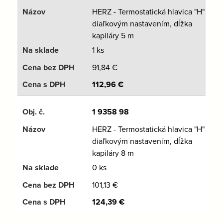
HERZ - Termostatická hlavica "H" s
diaľkovým nastavením, dĺžka
kapiláry 5 m
1 ks
91,84
€
112,96
€
1 9358 98
HERZ - Termostatická hlavica "H" s
diaľkovým nastavením, dĺžka
kapiláry 8 m
0 ks
101,13
€
124,39
€