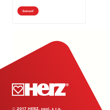
Zobraziť
© 2017 HERZ, spol. s r.o.