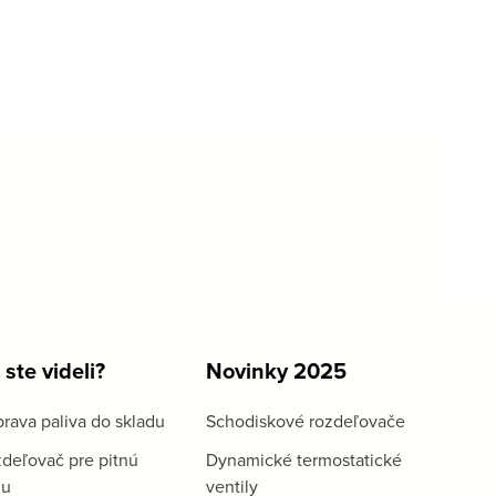
 ste videli?
Novinky 2025
rava paliva do skladu
Schodiskové rozdeľovače
deľovač pre pitnú
Dynamické termostatické
du
ventily