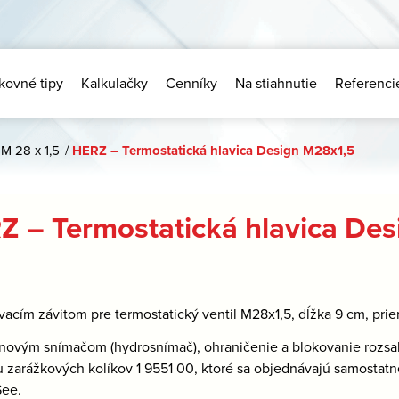
kovné tipy
Kalkulačky
Cenníky
Na stiahnutie
Referenci
 M 28 x 1,5
/
HERZ – Termostatická hlavica Design M28x1,5
Z – Termostatická hlavica De
ovacím závitom pre termostatický ventil M28x1,5, dĺžka 9 cm, pri
inovým snímačom (hydrosnímač), ohraničenie a blokovanie rozsa
zarážkových kolíkov 1 9551 00, ktoré sa objednávajú samostatn
See.