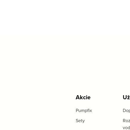
Akcie
Už
Pumpfix
Dop
Sety
Roz
vo