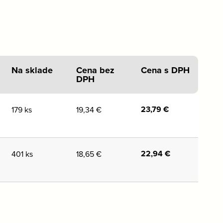
Na sklade
Cena bez
Cena s DPH
DPH
23,79
€
179 ks
19,34
€
22,94
€
401 ks
18,65
€