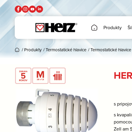
Produkty
Ši
/
Produkty
/
Termostatické hlavice
/
Termostatické hlavice
HER
s pripoj
s kvapal
pomocou 
Zell am 