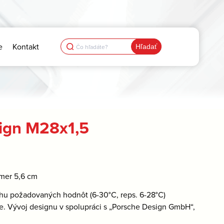
Search
e
Kontakt
for:
sign M28x1,5
emer 5,6 cm
hu požadovaných hodnôt (6-30°C, reps. 6-28°C)
e. Vývoj designu v spolupráci s „Porsche Design GmbH“,