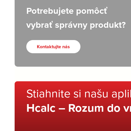
Potrebujete pomôcť
vybrať správny produkt?
Kontaktujte nás
Stiahnite si našu apl
Hcalc – Rozum do v