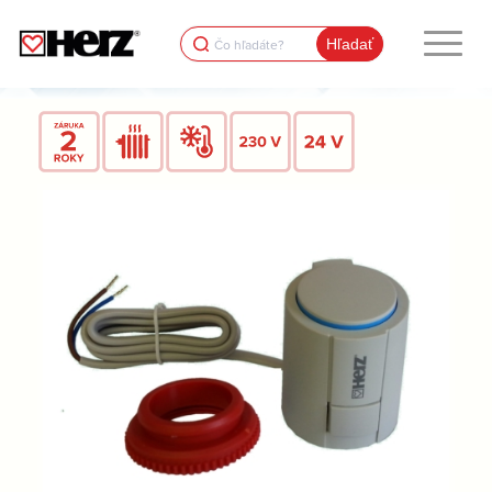
Search
for: