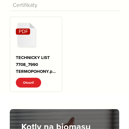
Certifikáty
TECHNICKY LIST
7708_7990
TERMOPOHONY.pd
f
Otvoriť
Kotly na biomasu