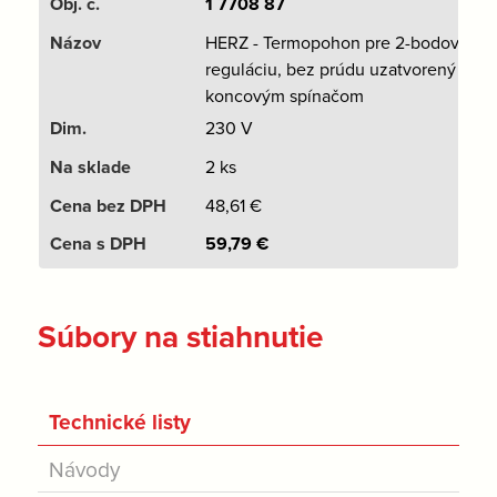
1 7708 87
HERZ - Termopohon pre 2-bodovú
reguláciu, bez prúdu uzatvorený s
koncovým spínačom
230 V
2 ks
48,61
€
59,79
€
Súbory na stiahnutie
Technické listy
Návody