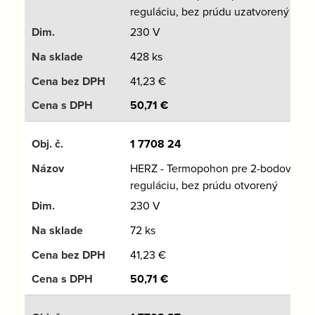
reguláciu, bez prúdu uzatvorený
230 V
428 ks
41,23
€
50,71
€
1 7708 24
HERZ - Termopohon pre 2-bodovú
reguláciu, bez prúdu otvorený
230 V
72 ks
41,23
€
50,71
€