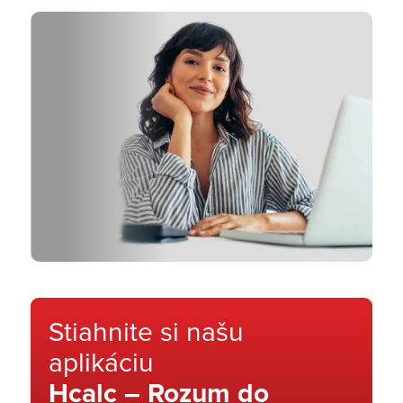
Stiahnite si našu
aplikáciu
Hcalc – Rozum do