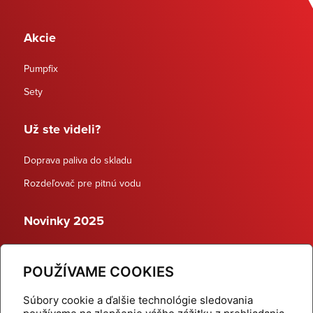
Akcie
Pumpfix
Sety
Už ste videli?
Doprava paliva do skladu
Rozdeľovač pre pitnú vodu
Novinky 2025
Schodiskové rozdeľovače
POUŽÍVAME COOKIES
Dynamické termostatické ventily
Súbory cookie a ďalšie technológie sledovania