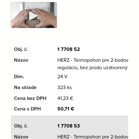
►
1 7708 52
HERZ - Termopohon pre 2-bodovú
reguláciu, bez prúdu uzatvorený
24 V
323 ks
41,23
€
50,71
€
1 7708 53
HERZ - Termopohon pre 2-bodovú