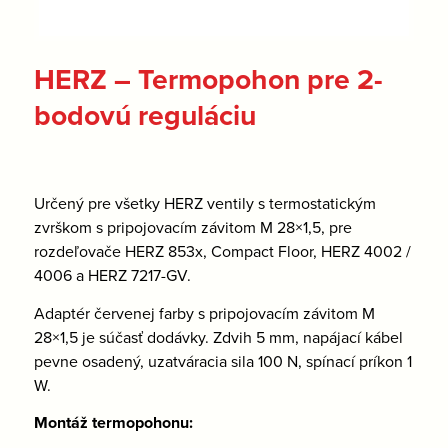
HERZ – Termopohon pre 2-
bodovú reguláciu
Určený pre všetky HERZ ventily s termostatickým
zvrškom s pripojovacím závitom M 28×1,5, pre
rozdeľovače HERZ 853x, Compact Floor, HERZ 4002 /
4006 a HERZ 7217-GV.
Adaptér červenej farby s pripojovacím závitom M
28×1,5 je súčasť dodávky. Zdvih 5 mm, napájací kábel
pevne osadený, uzatváracia sila 100 N, spínací príkon 1
W.
Montáž termopohonu: