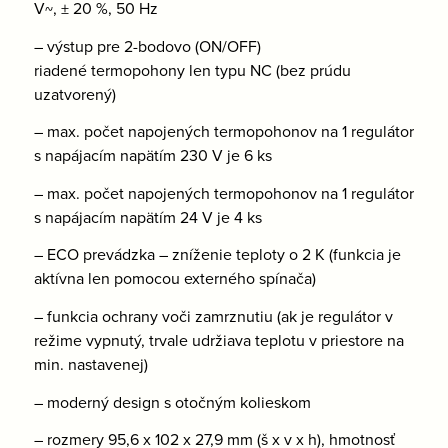
V~, ± 20 %, 50 Hz
– výstup pre 2-bodovo (ON/OFF)
riadené termopohony len typu NC (bez prúdu
uzatvorený)
– max. počet napojených termopohonov na 1 regulátor
s napájacím napätím 230 V je 6 ks
– max. počet napojených termopohonov na 1 regulátor
s napájacím napätím 24 V je 4 ks
– ECO prevádzka – zníženie teploty o 2 K (funkcia je
aktívna len pomocou externého spínača)
– funkcia ochrany voči zamrznutiu (ak je regulátor v
režime vypnutý, trvale udržiava teplotu v priestore na
min. nastavenej)
– moderný design s otočným kolieskom
– rozmery 95,6 x 102 x 27,9 mm (š x v x h), hmotnosť