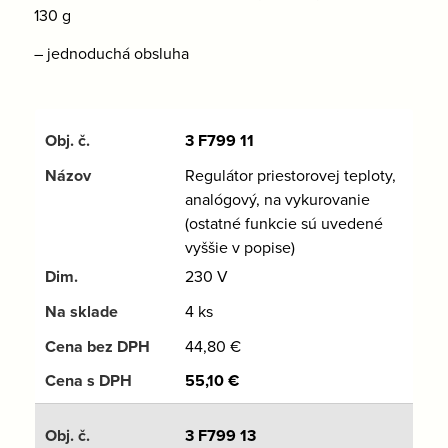
130 g
– jednoduchá obsluha
3 F799 11
Regulátor priestorovej teploty,
analógový, na vykurovanie
(ostatné funkcie sú uvedené
vyššie v popise)
230 V
4 ks
44,80
€
55,10
€
3 F799 13