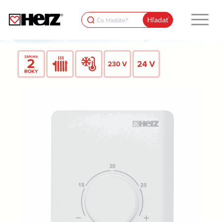
Search
for: