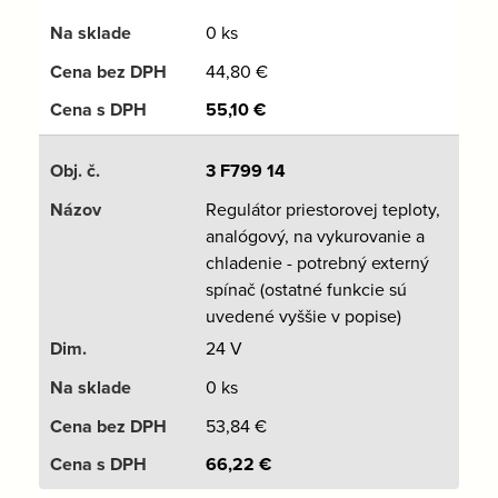
0 ks
44,80
€
55,10
€
3 F799 14
Regulátor priestorovej teploty,
analógový, na vykurovanie a
chladenie - potrebný externý
spínač (ostatné funkcie sú
uvedené vyššie v popise)
24 V
0 ks
53,84
€
66,22
€