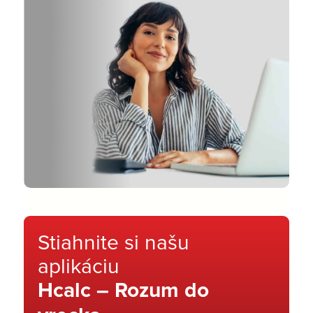
Stiahnite si našu
aplikáciu
Hcalc – Rozum do