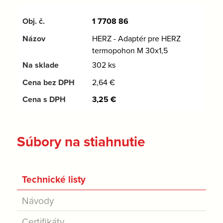
1 7708 86
HERZ - Adaptér pre HERZ
termopohon M 30x1,5
302 ks
2,64
€
3,25
€
Súbory na stiahnutie
Technické listy
Návody
Certifikáty