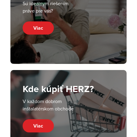
Sú ideálnym riešením
práve pre vás?
Viac
Kde kúpiť HERZ?
V každom dobrom
inštalatérskom obchode
Viac