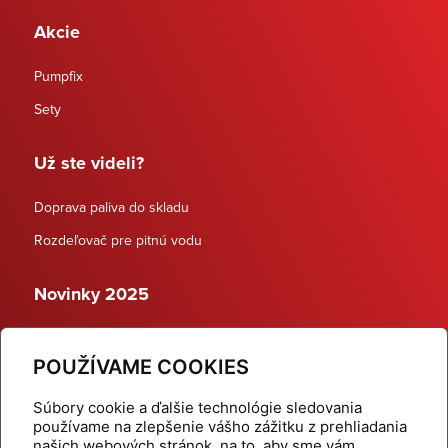
Akcie
Pumpfix
Sety
Už ste videli?
Doprava paliva do skladu
Rozdeľovač pre pitnú vodu
Novinky 2025
Schodiskové rozdeľovače
POUŽÍVAME COOKIES
Dynamické termostatické ventily
Súbory cookie a ďalšie technológie sledovania
používame na zlepšenie vášho zážitku z prehliadania
našich webových stránok, na to, aby sme vám