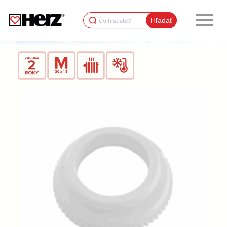
Search
for: