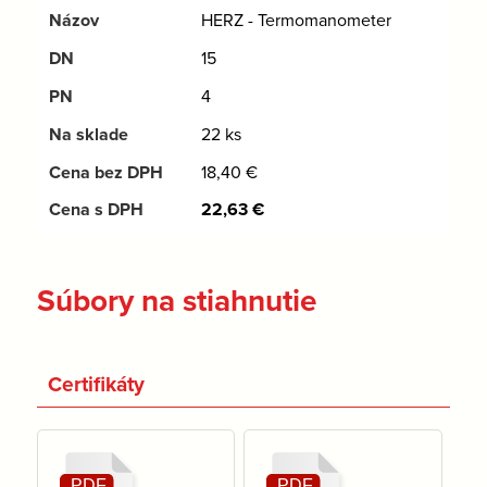
HERZ - Termomanometer
15
4
22 ks
18,40
€
22,63
€
Súbory na stiahnutie
Certifikáty