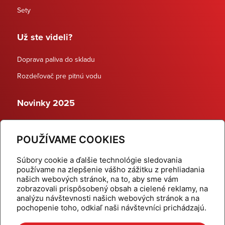
Sety
Už ste videli?
Doprava paliva do skladu
Rozdeľovač pre pitnú vodu
Novinky 2025
Schodiskové rozdeľovače
POUŽÍVAME COOKIES
Dynamické termostatické ventily
Súbory cookie a ďalšie technológie sledovania
používame na zlepšenie vášho zážitku z prehliadania
našich webových stránok, na to, aby sme vám
zobrazovali prispôsobený obsah a cielené reklamy, na
Domov
Produkty
analýzu návštevnosti našich webových stránok a na
pochopenie toho, odkiaľ naši návštevníci prichádzajú.
Aktuality
Odber šikovné tipy