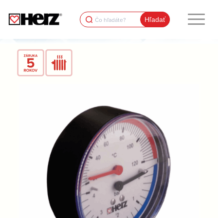
Search
for: