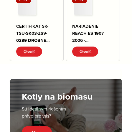
CERTIFIKAT SK-
NARIADENIE
TSU-SK03-ZSV-
REACH ES 1907
0289 DROBNE
2006 -
MOSADZNE
VYHLASENIE.pdf
Otvoriť
Otvoriť
ARMATURY.pdf
Kotly na biomasu
Sú ideálnym riešením
práve pre vás?