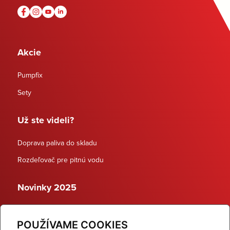
Akcie
Pumpfix
Sety
Už ste videli?
Doprava paliva do skladu
Rozdeľovač pre pitnú vodu
Novinky 2025
Schodiskové rozdeľovače
POUŽÍVAME COOKIES
Dynamické termostatické ventily