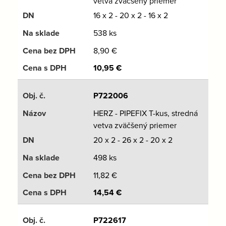
vetva zväčšený priemer
16 x 2 - 20 x 2 - 16 x 2
538 ks
8,90
€
10,95
€
P722006
HERZ - PIPEFIX T-kus, stredná
vetva zväčšený priemer
20 x 2 - 26 x 2 - 20 x 2
498 ks
11,82
€
14,54
€
P722617