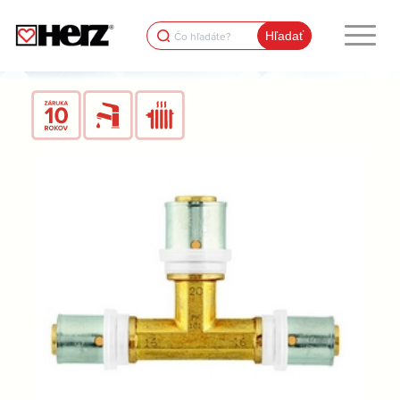
Search
for: