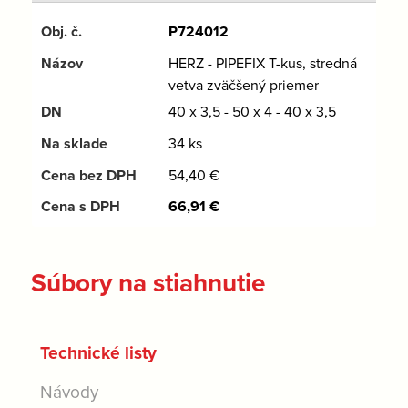
P724012
HERZ - PIPEFIX T-kus, stredná
vetva zväčšený priemer
40 x 3,5 - 50 x 4 - 40 x 3,5
34 ks
54,40
€
66,91
€
Súbory na stiahnutie
Technické listy
Návody