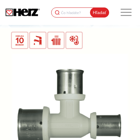
Search
for: