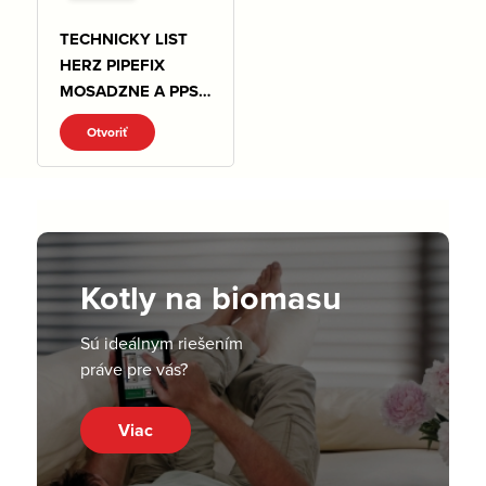
TECHNICKY LIST
HERZ PIPEFIX
MOSADZNE A PPSU
TVAROVKY.pdf
Otvoriť
Kotly na biomasu
Sú ideálnym riešením
práve pre vás?
Viac