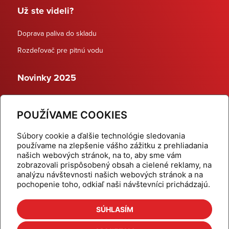
Už ste videli?
Doprava paliva do skladu
Rozdeľovač pre pitnú vodu
Novinky 2025
Schodiskové rozdeľovače
POUŽÍVAME COOKIES
Dynamické termostatické ventily
Súbory cookie a ďalšie technológie sledovania
používame na zlepšenie vášho zážitku z prehliadania
našich webových stránok, na to, aby sme vám
zobrazovali prispôsobený obsah a cielené reklamy, na
Domov
Produkty
analýzu návštevnosti našich webových stránok a na
pochopenie toho, odkiaľ naši návštevníci prichádzajú.
Aktuality
Odber šikovné tipy
Kalkulačky
Cenníky
SÚHLASÍM
Na stiahnutie
Referencie