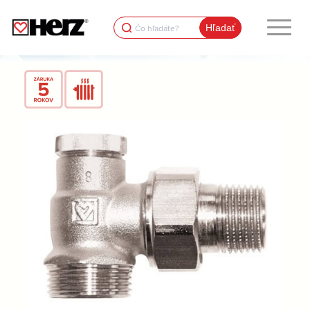
Search
for: