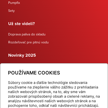
Pumpfix
Sety
Už ste videli?
Doprava paliva do skladu
Rozdeľovač pre pitnú vodu
Novinky 2025
Schodiskové rozdeľovače
POUŽÍVAME COOKIES
Dynamické termostatické ventily
Súbory cookie a ďalšie technológie sledovania
používame na zlepšenie vášho zážitku z prehliadania
našich webových stránok, na to, aby sme vám
zobrazovali prispôsobený obsah a cielené reklamy, na
Domov
Produkty
analýzu návštevnosti našich webových stránok a na
pochopenie toho, odkiaľ naši návštevníci prichádzajú.
Aktuality
Odber šikovné tipy