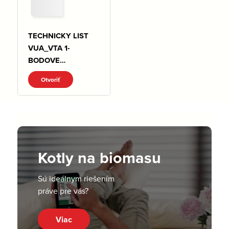
TECHNICKY LIST
VUA_VTA 1-
BODOVE
NAPOJENIE .pdf
Otvoriť
Kotly na biomasu
Sú ideálnym riešením
práve pre vás?
Viac