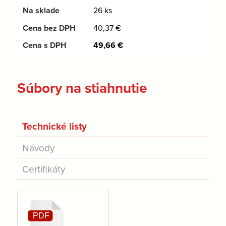
26 ks
40,37
€
49,66
€
Súbory na stiahnutie
Technické listy
Návody
Certifikáty