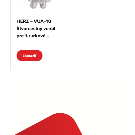
HERZ – VUA-40
Štvorcestný ventil
pre 1-rúrkové
sústavy, rohový
Zobraziť