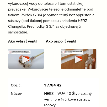
vykurovacej vody do telesa pri termostatickej
prevádzke. Vykurovacie teleso je odnímateľné pod
tlakom. Zvršok G 3/4 je vymeniteľný bez vypustenia
sústavy (pod tlakom) pomocou zariadenia HERZ-
Changefix. Prechodky G 3/4 sa objednávajú
samostatne.
Ako vybrať ventil Ako pripojiť ventil
►
►
1 7784 42
HERZ – VUA-40 Štvorcestný
ventil pre 1-rúrkové sústavy,
rohový