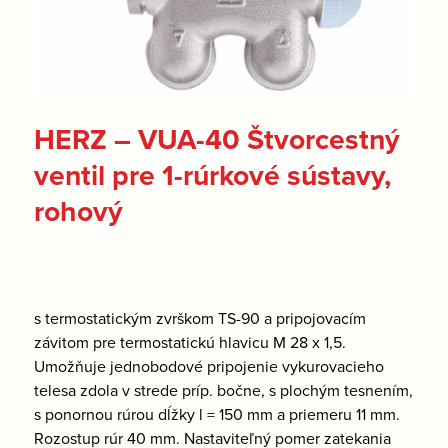
HERZ – VUA-40 Štvorcestný
ventil pre 1-rúrkové sústavy,
rohový
s termostatickým zvrškom TS-90 a pripojovacím
závitom pre termostatickú hlavicu M 28 x 1,5.
Umožňuje jednobodové pripojenie vykurovacieho
telesa zdola v strede príp. bočne, s plochým tesnením,
s ponornou rúrou dĺžky l = 150 mm a priemeru 11 mm.
Rozostup rúr 40 mm. Nastaviteľný pomer zatekania