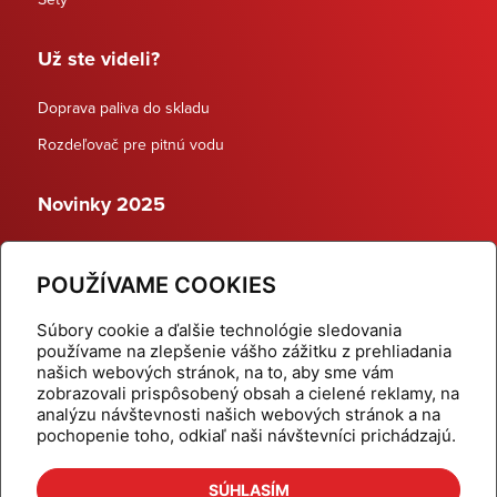
Už ste videli?
Doprava paliva do skladu
Rozdeľovač pre pitnú vodu
Novinky 2025
Schodiskové rozdeľovače
POUŽÍVAME COOKIES
Dynamické termostatické ventily
Súbory cookie a ďalšie technológie sledovania
používame na zlepšenie vášho zážitku z prehliadania
našich webových stránok, na to, aby sme vám
zobrazovali prispôsobený obsah a cielené reklamy, na
Domov
Produkty
analýzu návštevnosti našich webových stránok a na
pochopenie toho, odkiaľ naši návštevníci prichádzajú.
Aktuality
Odber šikovné tipy
Kalkulačky
Cenníky
SÚHLASÍM