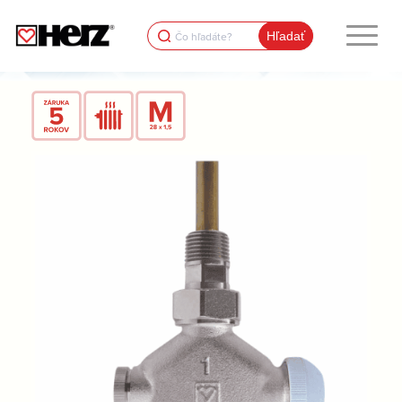
Search
for: