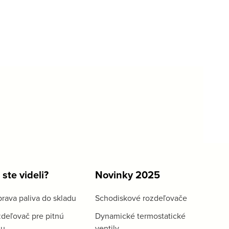
 ste videli?
Novinky 2025
rava paliva do skladu
Schodiskové rozdeľovače
deľovač pre pitnú
Dynamické termostatické
du
ventily