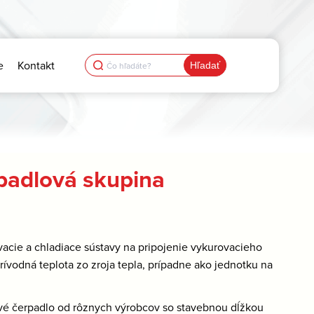
Search
e
Kontakt
for:
padlová skupina
cie a chladiace sústavy na pripojenie vykurovacieho
ívodná teplota zo zroja tepla, prípadne ako jednotku na
vé čerpadlo od rôznych výrobcov so stavebnou dĺžkou