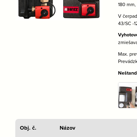
180 mm, 
V čerpad
43/SC -1
Vyhotov
zmiešava
Max. pr
Prevádz
Neštand
Obj. č.
Názov