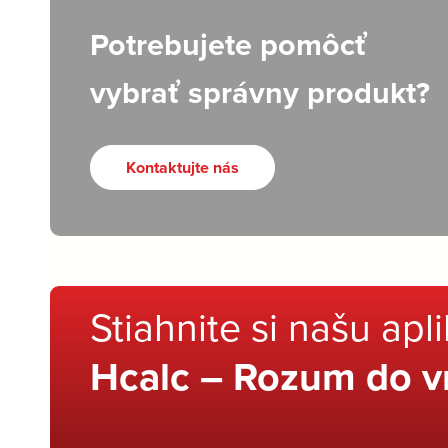
Potrebujete pomôcť
vybrať správny produkt?
Kontaktujte nás
Stiahnite si našu apl
Hcalc – Rozum do v