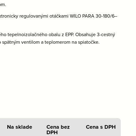
om.
ektronicky regulovanými otáčkami WILO PARA 30-180/6–
o tepelnoizolačného obalu z EPP. Obsahuje 3-cestný
o spätným ventilom a teplomerom na spiatočke.
Na sklade
Cena bez
Cena s DPH
DPH