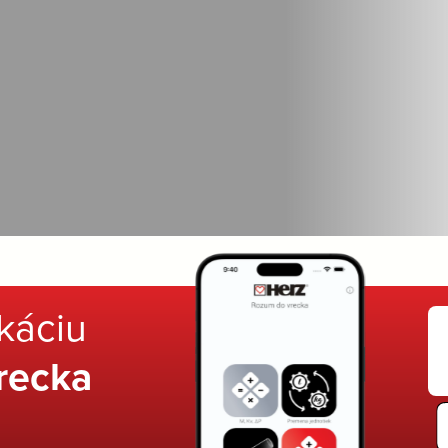
ikáciu
recka