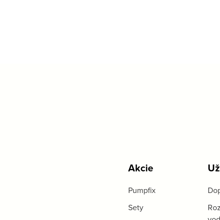
Akcie
Už
Pumpfix
Dop
Sety
Roz
vo