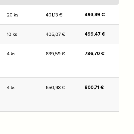
493,39
€
20 ks
401,13
€
499,47
€
10 ks
406,07
€
786,70
€
4 ks
639,59
€
800,71
€
4 ks
650,98
€