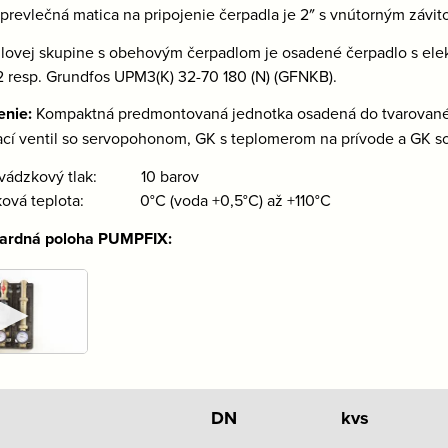
prevlečná matica na pripojenie čerpadla je 2″ s vnútorným závit
lovej skupine s obehovým čerpadlom je osadené čerpadlo s el
2 resp. Grundfos UPM3(K) 32-70 180 (N) (GFNKB).
enie:
Kompaktná predmontovaná jednotka osadená do tvarovanéh
cí ventil so servopohonom, GK s teplomerom na prívode a GK s
evádzkový tlak: 10 barov
ková teplota: 0°C (voda +0,5°C) až +110°C
ardná poloha PUMPFIX:
►
DN
kvs