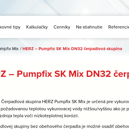
kovné tipy
Kalkulačky
Cenníky
Na stiahnutie
Referenci
umpfix Mix
/
HERZ – Pumpfix SK Mix DN32 čerpadlová skupina
Z – Pumpfix SK Mix DN32 čer
:
Čerpadlová skupina HERZ Pumpfix SK Mix je určená pre vykurova
 požadovanou teplotou vykurovacej vody nižšou/vyššou ako je pr
droja tepla voči nízkoteplotnej korózii.
dlovej skupiny bez obehového čerpadla je možné osadiť obeho