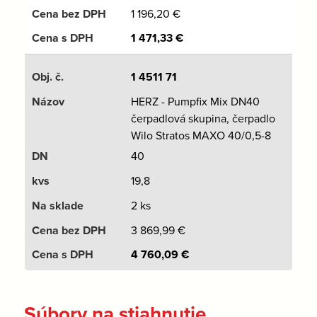
1 196,20
€
1 471,33
€
1 4511 71
HERZ - Pumpfix Mix DN40
čerpadlová skupina, čerpadlo
Wilo Stratos MAXO 40/0,5-8
40
19,8
2 ks
3 869,99
€
4 760,09
€
Súbory na stiahnutie