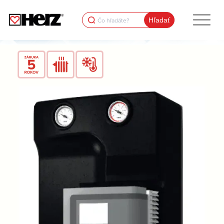
Search
for: