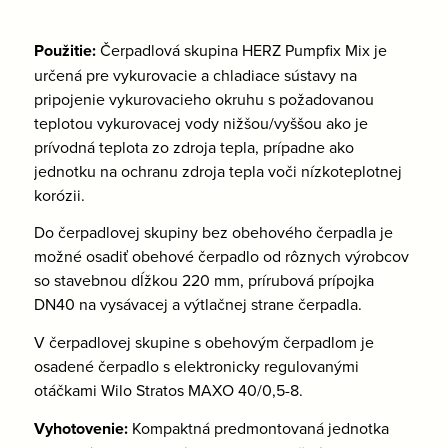
Použitie:
Čerpadlová skupina HERZ Pumpfix Mix je
určená pre vykurovacie a chladiace sústavy na
pripojenie vykurovacieho okruhu s požadovanou
teplotou vykurovacej vody nižšou/vyššou ako je
prívodná teplota zo zdroja tepla, prípadne ako
jednotku na ochranu zdroja tepla voči nízkoteplotnej
korózii.
Do čerpadlovej skupiny bez obehového čerpadla je
možné osadiť obehové čerpadlo od rôznych výrobcov
so stavebnou dĺžkou 220 mm, prírubová prípojka
DN40 na vysávacej a výtlačnej strane čerpadla.
V čerpadlovej skupine s obehovým čerpadlom je
osadené čerpadlo s elektronicky regulovanými
otáčkami Wilo Stratos MAXO 40/0,5-8.
Vyhotovenie:
Kompaktná predmontovaná jednotka