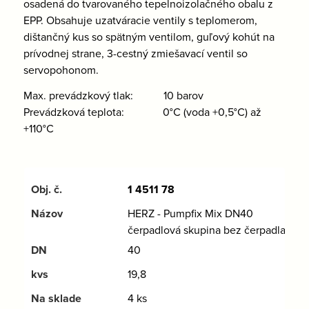
osadená do tvarovaného tepelnoizolačného obalu z
EPP. Obsahuje uzatváracie ventily s teplomerom,
dištančný kus so spätným ventilom, guľový kohút na
prívodnej strane, 3-cestný zmiešavací ventil so
servopohonom.
Max. prevádzkový tlak: 10 barov
Prevádzková teplota: 0°C (voda +0,5°C) až
+110°C
1 4511 78
HERZ - Pumpfix Mix DN40
čerpadlová skupina bez čerpadla
40
19,8
4 ks