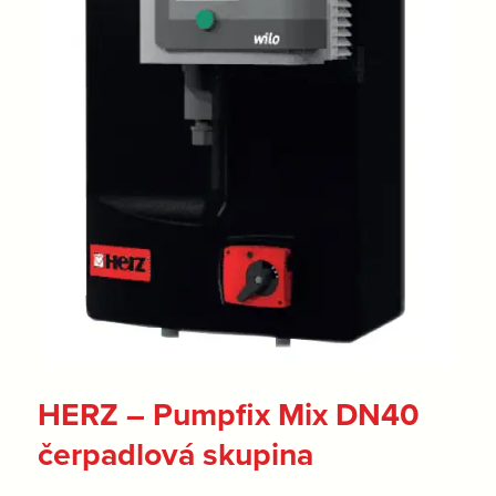
HERZ – Pumpfix Mix DN40
čerpadlová skupina