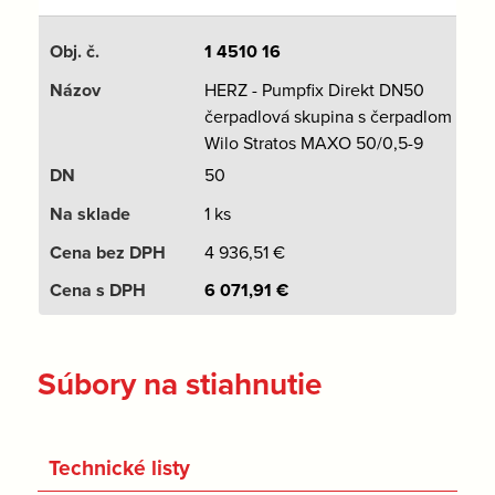
1 4510 16
HERZ - Pumpfix Direkt DN50
čerpadlová skupina s čerpadlom
Wilo Stratos MAXO 50/0,5-9
50
1 ks
4 936,51
€
6 071,91
€
Súbory na stiahnutie
Technické listy