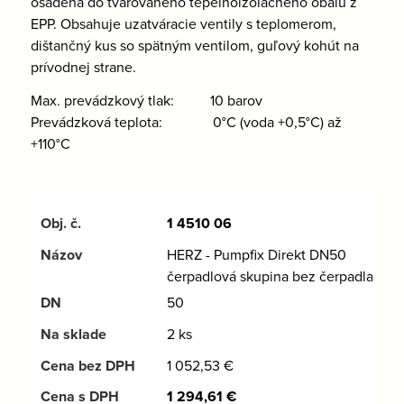
osadená do tvarovaného tepelnoizolačného obalu z
EPP. Obsahuje uzatváracie ventily s teplomerom,
dištančný kus so spätným ventilom, guľový kohút na
prívodnej strane.
Max. prevádzkový tlak: 10 barov
Prevádzková teplota: 0°C (voda +0,5°C) až
+110°C
1 4510 06
HERZ - Pumpfix Direkt DN50
čerpadlová skupina bez čerpadla
50
2 ks
1 052,53
€
1 294,61
€