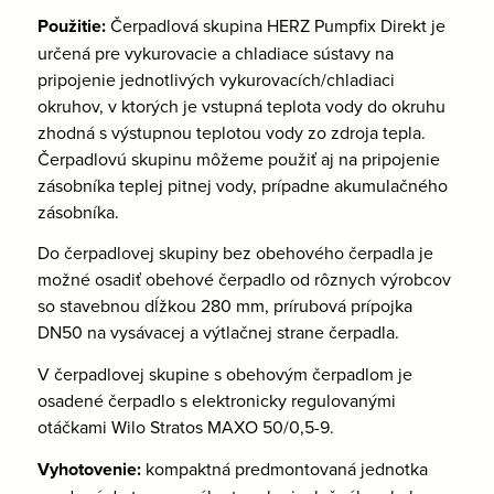
Použitie:
Čerpadlová skupina HERZ Pumpfix Direkt je
určená pre vykurovacie a chladiace sústavy na
pripojenie jednotlivých vykurovacích/chladiaci
okruhov, v ktorých je vstupná teplota vody do okruhu
zhodná s výstupnou teplotou vody zo zdroja tepla.
Čerpadlovú skupinu môžeme použiť aj na pripojenie
zásobníka teplej pitnej vody, prípadne akumulačného
zásobníka.
Do čerpadlovej skupiny bez obehového čerpadla je
možné osadiť obehové čerpadlo od rôznych výrobcov
so stavebnou dĺžkou 280 mm, prírubová prípojka
DN50 na vysávacej a výtlačnej strane čerpadla.
V čerpadlovej skupine s obehovým čerpadlom je
osadené čerpadlo s elektronicky regulovanými
otáčkami Wilo Stratos MAXO 50/0,5-9.
Vyhotovenie:
kompaktná predmontovaná jednotka