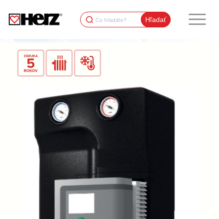
Search
for: