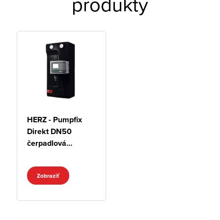
produkty
HERZ - Pumpfix
Direkt DN50
čerpadlová
skupina
Zobraziť