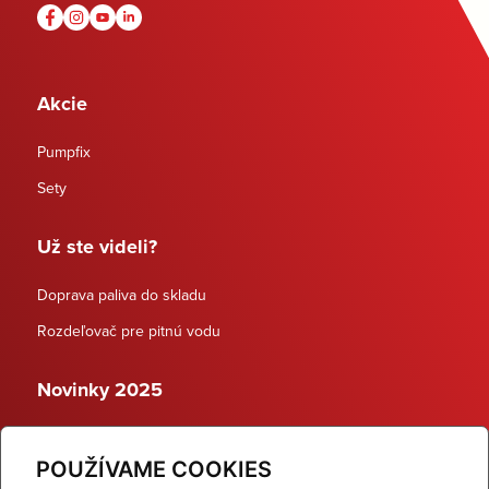
Akcie
Pumpfix
Sety
Už ste videli?
Doprava paliva do skladu
Rozdeľovač pre pitnú vodu
Novinky 2025
Schodiskové rozdeľovače
POUŽÍVAME COOKIES
Dynamické termostatické ventily