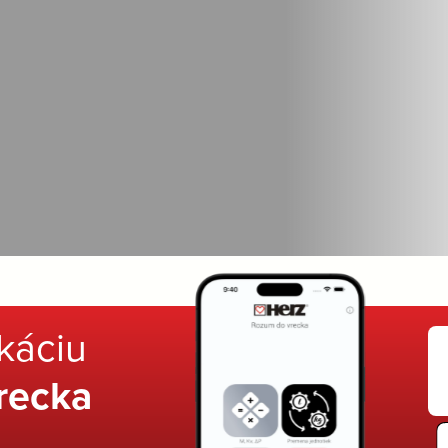
ikáciu
recka