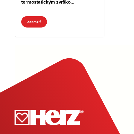
termostatickým zvrškom
M28x1,5, priamy
Zobraziť