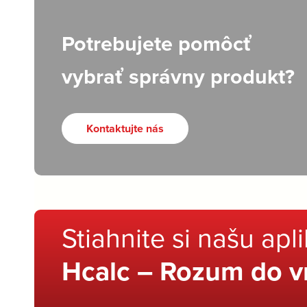
Potrebujete pomôcť
vybrať správny produkt?
Kontaktujte nás
Stiahnite si našu apl
Hcalc – Rozum do v