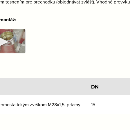
m tesnením pre prechodku (objednávať zvlášť). Vhodné prevykuro
.
 montáž:
►
DN
termostatickým zvrškom M28x1,5, priamy
15