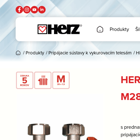
Produkty
Ši
/
Produkty
/
Pripájacie sústavy k vykurovacím telesám
/
H
HER
M28
s predna
pripájac