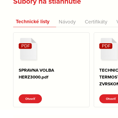
Súbory na stiahnutie
Technické listy
Návody
Certifikáty
SPRAVNA VOLBA
TECHNIC
HERZ3000.pdf
TERMOS
ZVRSKOM
Otvoriť
Otvoriť