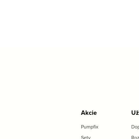
Akcie
Už
Pumpfix
Dop
Sety
Roz