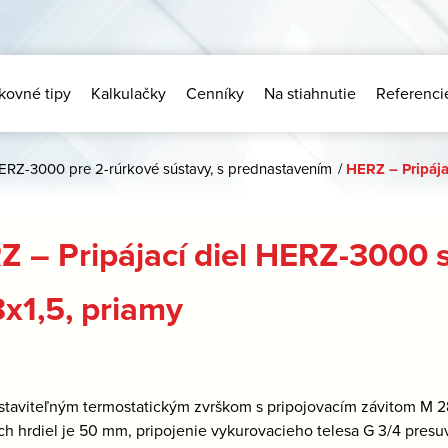
kovné tipy
Kalkulačky
Cenníky
Na stiahnutie
Referenci
ERZ-3000 pre 2-rúrkové sústavy, s prednastavením
/
HERZ – Pripája
Z – Pripájací diel HERZ-3000 
x1,5, priamy
staviteľným termostatickým zvrškom s pripojovacím závitom M 28×
ích hrdiel je 50 mm, pripojenie vykurovacieho telesa G 3/4 presu