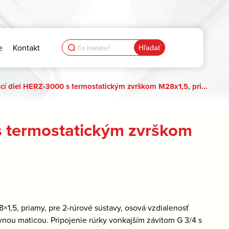
Search
e
Kontakt
for:
cí diel HERZ-3000 s termostatickým zvrškom M28x1,5, pri...
s termostatickým zvrškom
1,5, priamy, pre 2-rúrové sústavy, osová vzdialenosť
vnou maticou. Pripojenie rúrky vonkajším závitom G 3/4 s