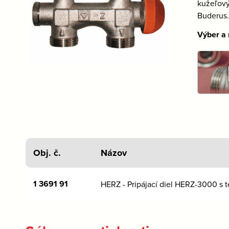
kužeľový
Buderus
Výber a
Obj. č.
Názov
1 3691 91
HERZ - Pripájací diel HERZ-3000 s 