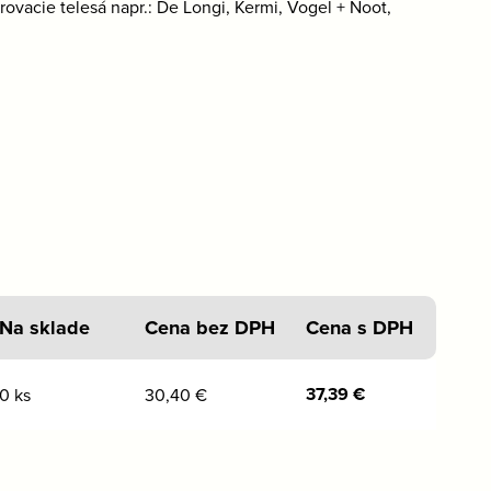
vacie telesá napr.: De Longi, Kermi, Vogel + Noot,
Na sklade
Cena bez DPH
Cena s DPH
37,39
€
0 ks
30,40
€